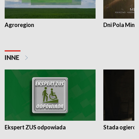
Agroregion
Dni Pola Min
INNE
Ekspert ZUS odpowiada
Stada ogieró