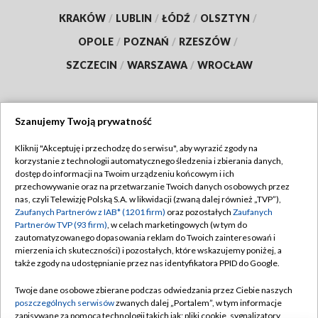
KRAKÓW
/
LUBLIN
/
ŁÓDŹ
/
OLSZTYN
/
OPOLE
/
POZNAŃ
/
RZESZÓW
/
SZCZECIN
/
WARSZAWA
/
WROCŁAW
Szanujemy Twoją prywatność
Dołącz do nas:
Kliknij "Akceptuję i przechodzę do serwisu", aby wyrazić zgody na
korzystanie z technologii automatycznego śledzenia i zbierania danych,
TVP
dostęp do informacji na Twoim urządzeniu końcowym i ich
Abonament TVP
przechowywanie oraz na przetwarzanie Twoich danych osobowych przez
Regulamin TVP
nas, czyli Telewizję Polską S.A. w likwidacji (zwaną dalej również „TVP”),
Emisja w TVP
Polityka prywatności
Zaufanych Partnerów z IAB* (1201 firm)
oraz pozostałych
Zaufanych
Partnerów TVP (93 firm)
, w celach marketingowych (w tym do
Centrum informacji TVP
Moje zgody
zautomatyzowanego dopasowania reklam do Twoich zainteresowań i
mierzenia ich skuteczności) i pozostałych, które wskazujemy poniżej, a
Naziemna Telewizja Cyfrowa
Pomoc
także zgody na udostępnianie przez nas identyfikatora PPID do Google.
Sklep TVP
Biuro reklamy
Twoje dane osobowe zbierane podczas odwiedzania przez Ciebie naszych
Rada Programowa
Kontakt
poszczególnych serwisów
zwanych dalej „Portalem”, w tym informacje
zapisywane za pomocą technologii takich jak: pliki cookie, sygnalizatory