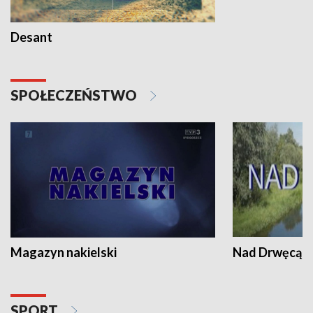
Desant
SPOŁECZEŃSTWO
Magazyn nakielski
Nad Drwęcą
SPORT