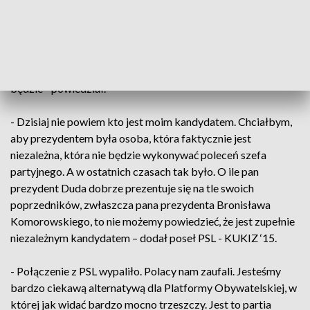
kandydata własnego obozu politycznego. - Moment
ogłoszenia kandydatury nie był konsultowany z Pawłem
Kukizem. Myślę, że Paweł Kukiz czeka na konkrety z jakimi
do wyborców wyjdzie Władysław Kosiniak-Kamysz , jeśli to
będą postulaty Kukuiz ‘15 to prawdopodobnie to poparcie
będzie - powiedział.
- Dzisiaj nie powiem kto jest moim kandydatem. Chciałbym,
aby prezydentem była osoba, która faktycznie jest
niezależna, która nie będzie wykonywać poleceń szefa
partyjnego. A w ostatnich czasach tak było. O ile pan
prezydent Duda dobrze prezentuje się na tle swoich
poprzedników, zwłaszcza pana prezydenta Bronisława
Komorowskiego, to nie możemy powiedzieć, że jest zupełnie
niezależnym kandydatem – dodał poseł PSL - KUKIZ ‘15.
- Połączenie z PSL wypaliło. Polacy nam zaufali. Jesteśmy
bardzo ciekawą alternatywą dla Platformy Obywatelskiej, w
której jak widać bardzo mocno trzeszczy. Jest to partia