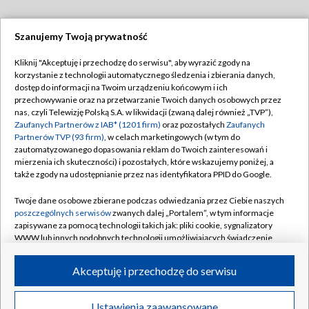
Szanujemy Twoją prywatność
Dołącz do nas:
Kliknij "Akceptuję i przechodzę do serwisu", aby wyrazić zgody na
korzystanie z technologii automatycznego śledzenia i zbierania danych,
TVP
dostęp do informacji na Twoim urządzeniu końcowym i ich
Abonament TVP
przechowywanie oraz na przetwarzanie Twoich danych osobowych przez
Regulamin TVP
nas, czyli Telewizję Polską S.A. w likwidacji (zwaną dalej również „TVP”),
Emisja w TVP
Polityka prywatności
Zaufanych Partnerów z IAB* (1201 firm)
oraz pozostałych
Zaufanych
Partnerów TVP (93 firm)
, w celach marketingowych (w tym do
Centrum informacji TVP
Moje zgody
zautomatyzowanego dopasowania reklam do Twoich zainteresowań i
mierzenia ich skuteczności) i pozostałych, które wskazujemy poniżej, a
Naziemna Telewizja Cyfrowa
Pomoc
także zgody na udostępnianie przez nas identyfikatora PPID do Google.
Sklep TVP
Biuro reklamy
Twoje dane osobowe zbierane podczas odwiedzania przez Ciebie naszych
Rada Programowa
Kontakt
poszczególnych serwisów
zwanych dalej „Portalem”, w tym informacje
zapisywane za pomocą technologii takich jak: pliki cookie, sygnalizatory
System NOS
WWW lub innych podobnych technologii umożliwiających świadczenie
dopasowanych i bezpiecznych usług, personalizację treści oraz reklam,
Informacje o nadawcy
Kanały
udostępnianie funkcji mediów społecznościowych oraz analizowanie
Akceptuję i przechodzę do serwisu
ruchu w Internecie.
Program dla prasy
©2026 Telewizja Polska S.A. w likwidacji
Biuro Reklamy
Twoje dane osobowe zbierane podczas odwiedzania przez Ciebie
Ustawienia zaawansowane