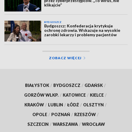
przez cyberprzestępców. „To wirus, nie
klikajcie”
BYDGOSZCZ
Bydgoszcz: Konfederacja krytykuje
ochronę zdrowia. Wskazuje na wysokie
zarobki lekarzy i problemy pacjentów
ZOBACZ WIĘCEJ
BIAŁYSTOK
/
BYDGOSZCZ
/
GDAŃSK
/
GORZÓW WLKP.
/
KATOWICE
/
KIELCE
/
KRAKÓW
/
LUBLIN
/
ŁÓDŹ
/
OLSZTYN
/
OPOLE
/
POZNAŃ
/
RZESZÓW
/
SZCZECIN
/
WARSZAWA
/
WROCŁAW