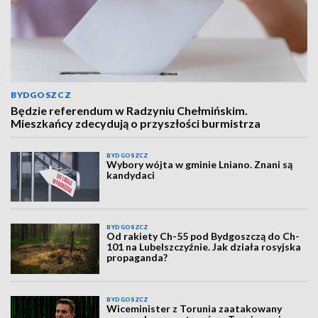
BYDGOSZCZ
Będzie referendum w Radzyniu Chełmińskim.
Mieszkańcy zdecydują o przyszłości burmistrza
BYDGOSZCZ
Wybory wójta w gminie Lniano. Znani są
kandydaci
BYDGOSZCZ
Od rakiety Ch-55 pod Bydgoszczą do Ch-
101 na Lubelszczyźnie. Jak działa rosyjska
propaganda?
BYDGOSZCZ
Wiceminister z Torunia zaatakowany