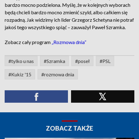
bardzo mocno podzielona. Myślę, że w kolejnych wyborach
będą chcieli bardzo mocno zmienić szyld, albo całkiem się
rozpadną. Jak widzimy ich lider Grzegorz Schetyna nie potraf
jakoś tego wszystkiego spiąć – zauważył Paweł Szramka.
Zobacz cały program
„Rozmowa dnia”
#tylko u nas
#Szramka
#poseł
#PSL
#Kukiz '15
#rozmowa dnia
ZOBACZ TAKŻE