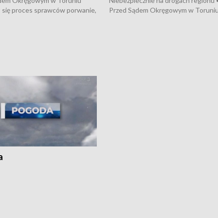
dem Okręgowym w Toruniu
Niebezpiecznie na drogach regionu 
 się proces sprawców porwanie,
Przed Sądem Okręgowym w Toruni
 tortur pod Grudziądzem • 3 mln
rozpoczął się proces sprawców por
 mogą wynosić straty po pożarze
pobicie i tortur pod Grudziądzem • 
Kossaka w Bydgoszczy •
o oszczędzanie wody • Ważne dla
cznie na drogach regionu •
rolników badania w Stacji Doświadcz
ąg sporu o pranie na bydgoskich
Oceny Odmian w Chrząstowie
kach
a