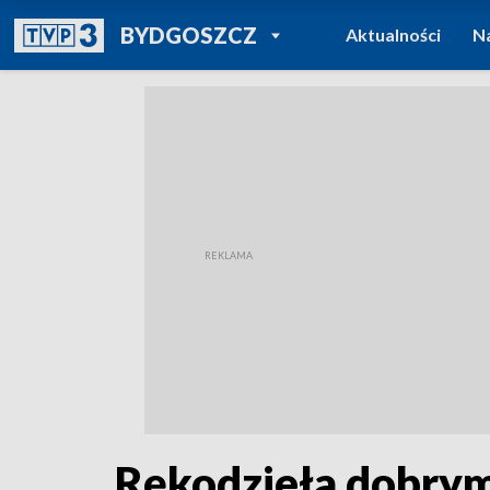
POWRÓT DO
BYDGOSZCZ
Aktualności
N
TVP REGIONY
Rękodzieła dobry