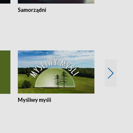
Samorządni
Wspólna sp
Myśliwy myśli
Spotkania z 