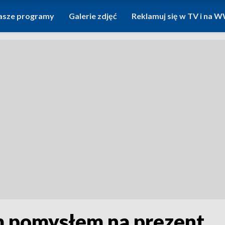
asze programy
Galerie zdjęć
Reklamuj się w TV i na
m pomysłem na prezent