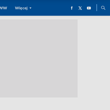
 WWW
Więcej