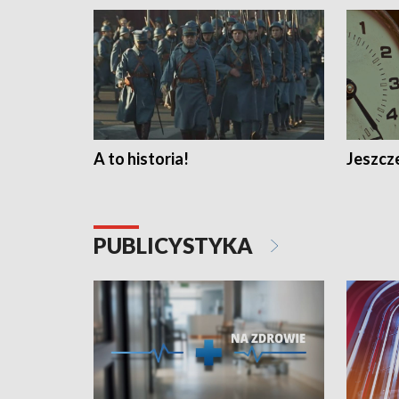
A to historia!
Jeszcze
PUBLICYSTYKA