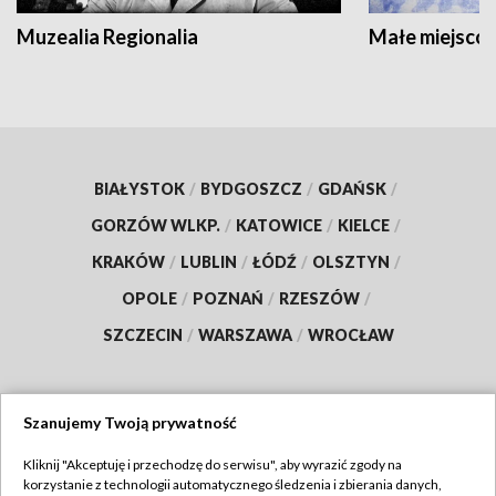
Muzealia Regionalia
Małe miejscow
BIAŁYSTOK
/
BYDGOSZCZ
/
GDAŃSK
/
GORZÓW WLKP.
/
KATOWICE
/
KIELCE
/
KRAKÓW
/
LUBLIN
/
ŁÓDŹ
/
OLSZTYN
/
OPOLE
/
POZNAŃ
/
RZESZÓW
/
SZCZECIN
/
WARSZAWA
/
WROCŁAW
Szanujemy Twoją prywatność
Dołącz do nas:
Kliknij "Akceptuję i przechodzę do serwisu", aby wyrazić zgody na
korzystanie z technologii automatycznego śledzenia i zbierania danych,
TVP