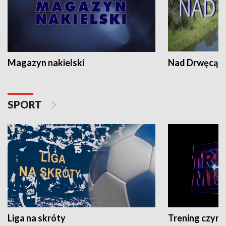
Magazyn nakielski
Nad Drwęcą
SPORT
Liga na skróty
Trening czyni 