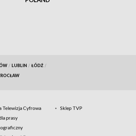
KÓW
/
LUBLIN
/
ŁÓDŹ
/
ROCŁAW
 Telewizja Cyfrowa
Sklep TVP
la prasy
tograficzny