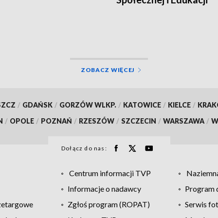
ZOBACZ WIĘCEJ
SZCZ
/
GDAŃSK
/
GORZÓW WLKP.
/
KATOWICE
/
KIELCE
/
KRA
N
/
OPOLE
/
POZNAŃ
/
RZESZÓW
/
SZCZECIN
/
WARSZAWA
/
W
Dołącz do nas:
Centrum informacji TVP
Naziemna
Informacje o nadawcy
Program d
zetargowe
Zgłoś program (ROPAT)
Serwis fo