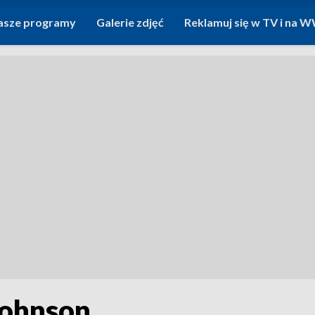
asze programy
Galerie zdjęć
Reklamuj się w TV i na
Johnson