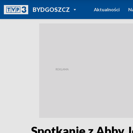
POWRÓT DO
BYDGOSZCZ
Aktualności
N
TVP REGIONY
Spotkanie z Abby 