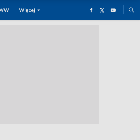
 WWW
Więcej