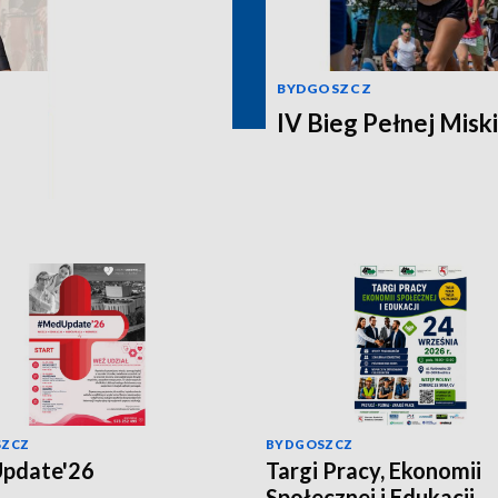
BYDGOSZCZ
IV Bieg Pełnej Miski
SZCZ
BYDGOSZCZ
pdate'26
Targi Pracy, Ekonomii
Społecznej i Edukacji