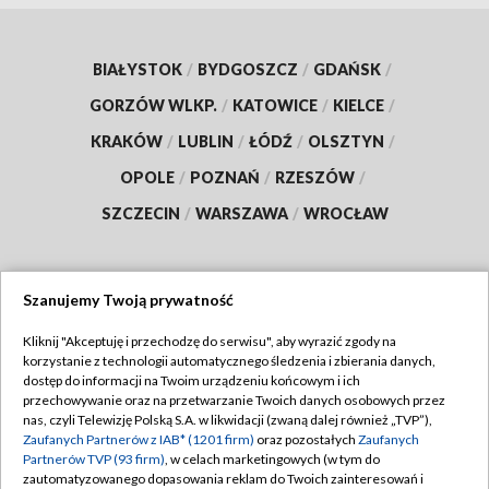
BIAŁYSTOK
/
BYDGOSZCZ
/
GDAŃSK
/
GORZÓW WLKP.
/
KATOWICE
/
KIELCE
/
KRAKÓW
/
LUBLIN
/
ŁÓDŹ
/
OLSZTYN
/
OPOLE
/
POZNAŃ
/
RZESZÓW
/
SZCZECIN
/
WARSZAWA
/
WROCŁAW
Szanujemy Twoją prywatność
Dołącz do nas:
Kliknij "Akceptuję i przechodzę do serwisu", aby wyrazić zgody na
korzystanie z technologii automatycznego śledzenia i zbierania danych,
TVP
dostęp do informacji na Twoim urządzeniu końcowym i ich
Abonament TVP
przechowywanie oraz na przetwarzanie Twoich danych osobowych przez
Regulamin TVP
nas, czyli Telewizję Polską S.A. w likwidacji (zwaną dalej również „TVP”),
Emisja w TVP
Polityka prywatności
Zaufanych Partnerów z IAB* (1201 firm)
oraz pozostałych
Zaufanych
Partnerów TVP (93 firm)
, w celach marketingowych (w tym do
Centrum informacji TVP
Moje zgody
zautomatyzowanego dopasowania reklam do Twoich zainteresowań i