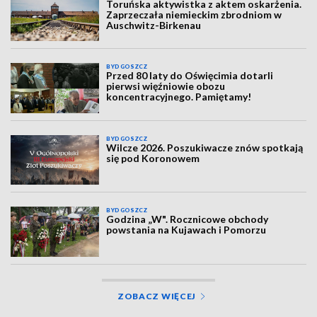
Toruńska aktywistka z aktem oskarżenia.
Zaprzeczała niemieckim zbrodniom w
Auschwitz-Birkenau
BYDGOSZCZ
Przed 80 laty do Oświęcimia dotarli
pierwsi więźniowie obozu
koncentracyjnego. Pamiętamy!
BYDGOSZCZ
Wilcze 2026. Poszukiwacze znów spotkają
się pod Koronowem
BYDGOSZCZ
Godzina „W". Rocznicowe obchody
powstania na Kujawach i Pomorzu
ZOBACZ WIĘCEJ