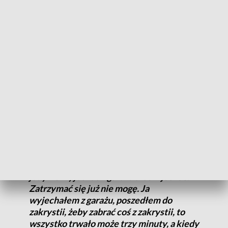
To dobra wiadomość dla wszystkich, którzy zostali ukarani
mandatem od straży miejskiej czy policji na tym terenie.
Jak dowiedział się portal TVP3 Bydgoszcz, jedną z osób,
które otrzymały takowy mandat jest … proboszcz
bydgoskiej katedry ks. Stanisław Kotowski. Notabene, od
czerwca 2010 r. wojewódzki kapelan policji.
– Sprawa z mandatem nie do końca jest
jasna. Uważam, że nie złamałem
przepisów, nawet tych obecnie
obowiązujących. Straż miejska uważała
inaczej. Dowiedziałem się, że mogę
jedynie wyjechać z garażu albo wjechać.
Zatrzymać się już nie mogę. Ja
wyjechałem z garażu, poszedłem do
zakrystii, żeby zabrać coś z zakrystii, to
wszystko trwało może trzy minuty, a kiedy