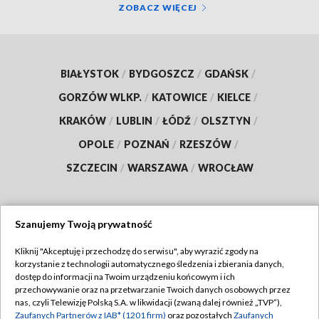
ZOBACZ WIĘCEJ
BIAŁYSTOK
/
BYDGOSZCZ
/
GDAŃSK
/
GORZÓW WLKP.
/
KATOWICE
/
KIELCE
/
KRAKÓW
/
LUBLIN
/
ŁÓDŹ
/
OLSZTYN
/
OPOLE
/
POZNAŃ
/
RZESZÓW
/
SZCZECIN
/
WARSZAWA
/
WROCŁAW
Szanujemy Twoją prywatność
Dołącz do nas:
Kliknij "Akceptuję i przechodzę do serwisu", aby wyrazić zgody na
korzystanie z technologii automatycznego śledzenia i zbierania danych,
TVP
dostęp do informacji na Twoim urządzeniu końcowym i ich
Abonament TVP
przechowywanie oraz na przetwarzanie Twoich danych osobowych przez
Regulamin TVP
nas, czyli Telewizję Polską S.A. w likwidacji (zwaną dalej również „TVP”),
Emisja w TVP
Polityka prywatności
Zaufanych Partnerów z IAB* (1201 firm)
oraz pozostałych
Zaufanych