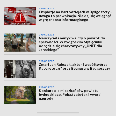
BYDGOSZCZ
Eksplozje na Bartodziejach w Bydgoszczy -
uwaga to prowokacja. Nie daj się wciągnąć
w grę chaosu informacyjnego
BYDGOSZCZ
Nauczyciel i muzyk walczy o powrót do
sprawności. W bydgoskim Myślęcinku
odbędzie się charytatywny „UNIT dla
Jareckiego”
BYDGOSZCZ
Zmarł Jan Rubczak, aktor i współtwórca
Kabaretu „π” oraz Beanusa w Bydgoszczy
BYDGOSZCZ
Konkurs dla mieszkańców powiatu
bydgoskiego. Pokaż zabytek i wygraj
nagrody