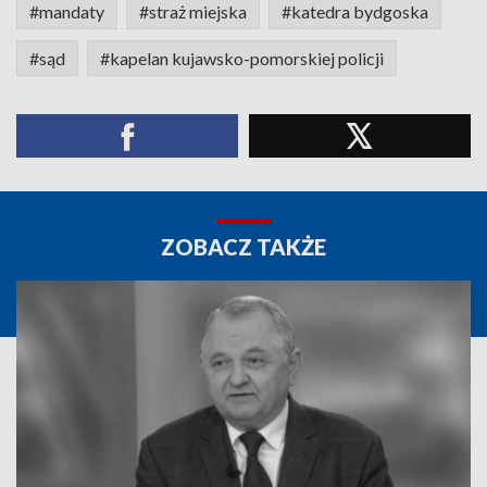
#mandaty
#straż miejska
#katedra bydgoska
#sąd
#kapelan kujawsko-pomorskiej policji
ZOBACZ TAKŻE