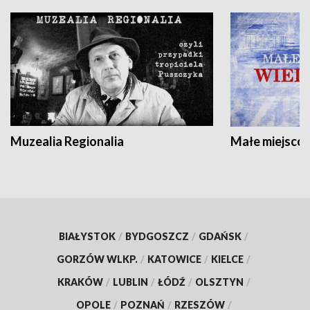
Muzealia Regionalia
Małe miejscow
BIAŁYSTOK
/
BYDGOSZCZ
/
GDAŃSK
/
GORZÓW WLKP.
/
KATOWICE
/
KIELCE
/
KRAKÓW
/
LUBLIN
/
ŁÓDŹ
/
OLSZTYN
/
OPOLE
/
POZNAŃ
/
RZESZÓW
/