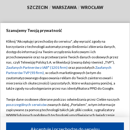
SZCZECIN
/
WARSZAWA
/
WROCŁAW
Szanujemy Twoją prywatność
Dołącz do nas:
Kliknij "Akceptuję i przechodzę do serwisu", aby wyrazić zgody na
korzystanie z technologii automatycznego śledzenia i zbierania danych,
TVP
dostęp do informacji na Twoim urządzeniu końcowym i ich
Abonament TVP
przechowywanie oraz na przetwarzanie Twoich danych osobowych przez
Regulamin TVP
nas, czyli Telewizję Polską S.A. w likwidacji (zwaną dalej również „TVP”),
Emisja w TVP
Polityka prywatności
Zaufanych Partnerów z IAB* (1201 firm)
oraz pozostałych
Zaufanych
Partnerów TVP (93 firm)
, w celach marketingowych (w tym do
Centrum informacji TVP
Moje zgody
zautomatyzowanego dopasowania reklam do Twoich zainteresowań i
mierzenia ich skuteczności) i pozostałych, które wskazujemy poniżej, a
Naziemna Telewizja Cyfrowa
Pomoc
także zgody na udostępnianie przez nas identyfikatora PPID do Google.
Sklep TVP
Biuro reklamy
Twoje dane osobowe zbierane podczas odwiedzania przez Ciebie naszych
Rada Programowa
Kontakt
poszczególnych serwisów
zwanych dalej „Portalem”, w tym informacje
zapisywane za pomocą technologii takich jak: pliki cookie, sygnalizatory
System NOS
WWW lub innych podobnych technologii umożliwiających świadczenie
dopasowanych i bezpiecznych usług, personalizację treści oraz reklam,
Informacje o nadawcy
Kanały
udostępnianie funkcji mediów społecznościowych oraz analizowanie
Akceptuję i przechodzę do serwisu