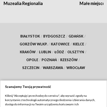
Muzealia Regionalia
Małe miejscow
BIAŁYSTOK
/
BYDGOSZCZ
/
GDAŃSK
/
GORZÓW WLKP.
/
KATOWICE
/
KIELCE
/
KRAKÓW
/
LUBLIN
/
ŁÓDŹ
/
OLSZTYN
/
OPOLE
/
POZNAŃ
/
RZESZÓW
/
SZCZECIN
/
WARSZAWA
/
WROCŁAW
Szanujemy Twoją prywatność
Dołącz do nas:
Kliknij "Akceptuję i przechodzę do serwisu", aby wyrazić zgody na
korzystanie z technologii automatycznego śledzenia i zbierania danych,
TVP
dostęp do informacji na Twoim urządzeniu końcowym i ich