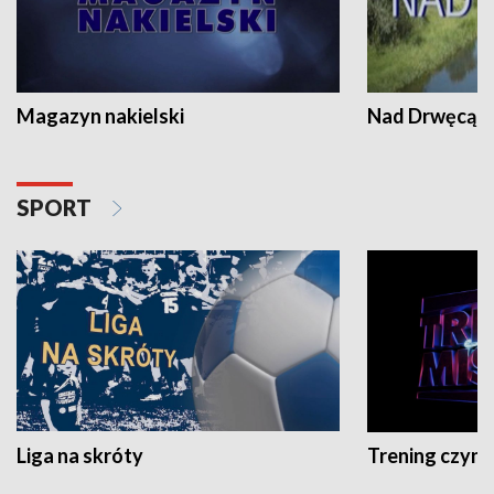
Magazyn nakielski
Nad Drwęcą
SPORT
Liga na skróty
Trening czyni 