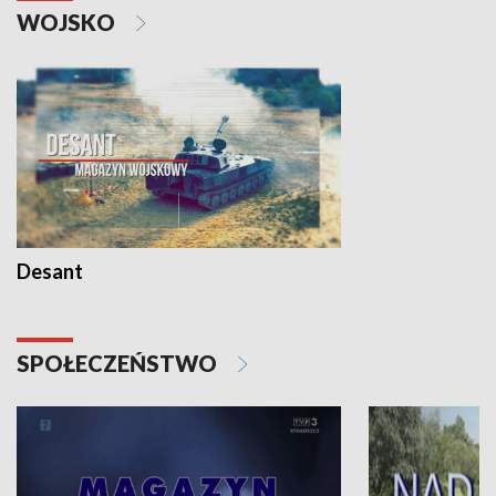
WOJSKO
Desant
SPOŁECZEŃSTWO