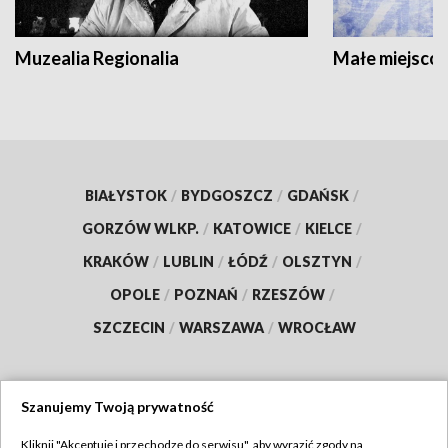
Muzealia Regionalia
Małe miejscow
BIAŁYSTOK
/
BYDGOSZCZ
/
GDAŃSK
/
GORZÓW WLKP.
/
KATOWICE
/
KIELCE
/
KRAKÓW
/
LUBLIN
/
ŁÓDŹ
/
OLSZTYN
/
OPOLE
/
POZNAŃ
/
RZESZÓW
/
SZCZECIN
/
WARSZAWA
/
WROCŁAW
Szanujemy Twoją prywatność
Dołącz do nas:
Kliknij "Akceptuję i przechodzę do serwisu", aby wyrazić zgody na