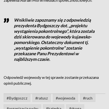
zapewnia Adrian Mól w mediach społecznościowych:
Wnikliwie zapoznamy się z odpowiedzią
prezydenta Bydgoszczy dot. „projektu
wystąpienia pokontrolnego”, która została
dziś skierowana do wojewody kujawsko-
pomorskiego. Ostateczny dokument tj.
„wystąpienie pokontrolne” zostanie
przekazane Panu Prezydentowi w
najbliższym czasie.
Odpowiedź wojewody w tej sprawie zostanie przekazana
opinii publicznej.
#Bydgoszcz
#ratusz
#wojewoda
#ruch
#organizacja ruchu
#katedra
#droga