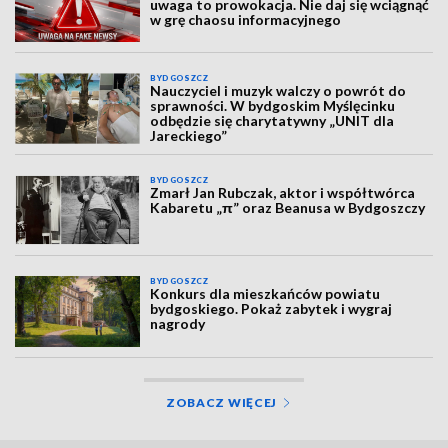
uwaga to prowokacja. Nie daj się wciągnąć
w grę chaosu informacyjnego
BYDGOSZCZ
Nauczyciel i muzyk walczy o powrót do
sprawności. W bydgoskim Myślęcinku
odbędzie się charytatywny „UNIT dla
Jareckiego”
BYDGOSZCZ
Zmarł Jan Rubczak, aktor i współtwórca
Kabaretu „π” oraz Beanusa w Bydgoszczy
BYDGOSZCZ
Konkurs dla mieszkańców powiatu
bydgoskiego. Pokaż zabytek i wygraj
nagrody
ZOBACZ WIĘCEJ