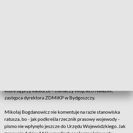
ruchu dookoła zabytkowego kościoła.
Bydgoski ratusz w przesłanym do mediów stanowisku
odpiera zarzuty wojewody i twierdzi, że są one subiektywne.
Ratusz dodaje, że uliczka na działce 157 jest drogą pożarową.
Świadczy o tym znak znajdujący się pod zakazem ruchu. - To
co jest drogą pożarową regulują przepisy dotyczące dróg
pożarowych. Droga pożarowa wokół katedry istniała od
zawsze i to wynika z tych przepisów. Jeśli chodzi o znak
informacyjny o tym, że jest droga pożarowa, został założony
jako uzupełnienie tej informacji. Dojazd jest regulowany
znakiem, który stoi od września i umożliwia dojazd do garaży,
które są przy katedrze – tłumaczy Wojciech Nalazek,
zastępca dyrektora ZDMiKP w Bydgoszczy.
Mikołaj Bogdanowicz nie komentuje na razie stanowiska
ratusza, bo - jak podkreśla rzecznik prasowy wojewody -
pismo nie wpłynęło jeszcze do Urzędu Wojewódzkiego. Jak