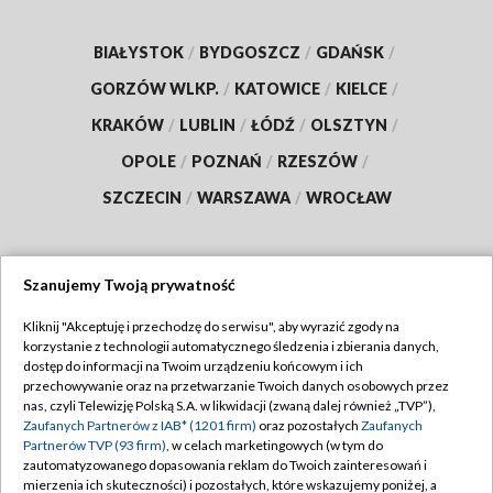
BIAŁYSTOK
/
BYDGOSZCZ
/
GDAŃSK
/
GORZÓW WLKP.
/
KATOWICE
/
KIELCE
/
KRAKÓW
/
LUBLIN
/
ŁÓDŹ
/
OLSZTYN
/
OPOLE
/
POZNAŃ
/
RZESZÓW
/
SZCZECIN
/
WARSZAWA
/
WROCŁAW
Szanujemy Twoją prywatność
Dołącz do nas:
Kliknij "Akceptuję i przechodzę do serwisu", aby wyrazić zgody na
korzystanie z technologii automatycznego śledzenia i zbierania danych,
TVP
dostęp do informacji na Twoim urządzeniu końcowym i ich
Abonament TVP
przechowywanie oraz na przetwarzanie Twoich danych osobowych przez
Regulamin TVP
nas, czyli Telewizję Polską S.A. w likwidacji (zwaną dalej również „TVP”),
Emisja w TVP
Polityka prywatności
Zaufanych Partnerów z IAB* (1201 firm)
oraz pozostałych
Zaufanych
Partnerów TVP (93 firm)
, w celach marketingowych (w tym do
Centrum informacji TVP
Moje zgody
zautomatyzowanego dopasowania reklam do Twoich zainteresowań i
mierzenia ich skuteczności) i pozostałych, które wskazujemy poniżej, a
Naziemna Telewizja Cyfrowa