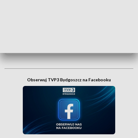
Bydgoszcz
Czy wiesz, że możesz mieć najświeższe informacje z
Kujaw i Pomorza dosłownie na wyciągnięcie ręki, w
swoim smartfonie? Wejdź na kanał nadawczy TVP3
Bydgoszcz w Messengerze!
.
WEJDŹ NA KANAŁ TVP3 BYDGOSZCZ»
Obserwuj TVP3 Bydgoszcz na Facebooku