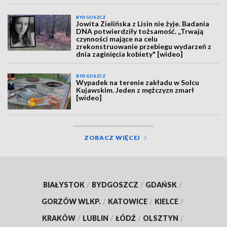
BYDGOSZCZ
Jowita Zielińska z Lisin nie żyje. Badania
DNA potwierdziły tożsamość. „Trwają
czynności mające na celu
zrekonstruowanie przebiegu wydarzeń z
dnia zaginięcia kobiety" [wideo]
BYDGOSZCZ
Wypadek na terenie zakładu w Solcu
Kujawskim. Jeden z mężczyzn zmarł
[wideo]
ZOBACZ WIĘCEJ
BIAŁYSTOK
/
BYDGOSZCZ
/
GDAŃSK
/
GORZÓW WLKP.
/
KATOWICE
/
KIELCE
/
KRAKÓW
/
LUBLIN
/
ŁÓDŹ
/
OLSZTYN
/