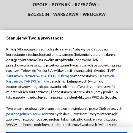
OPOLE
/
POZNAŃ
/
RZESZÓW
/
SZCZECIN
/
WARSZAWA
/
WROCŁAW
Szanujemy Twoją prywatność
Dołącz do nas:
Kliknij "Akceptuję i przechodzę do serwisu", aby wyrazić zgody na
korzystanie z technologii automatycznego śledzenia i zbierania danych,
TVP
dostęp do informacji na Twoim urządzeniu końcowym i ich
Abonament TVP
przechowywanie oraz na przetwarzanie Twoich danych osobowych przez
Regulamin TVP
nas, czyli Telewizję Polską S.A. w likwidacji (zwaną dalej również „TVP”),
Emisja w TVP
Polityka prywatności
Zaufanych Partnerów z IAB* (1201 firm)
oraz pozostałych
Zaufanych
Partnerów TVP (93 firm)
, w celach marketingowych (w tym do
Centrum informacji TVP
Moje zgody
zautomatyzowanego dopasowania reklam do Twoich zainteresowań i
mierzenia ich skuteczności) i pozostałych, które wskazujemy poniżej, a
Naziemna Telewizja Cyfrowa
Pomoc
także zgody na udostępnianie przez nas identyfikatora PPID do Google.
Sklep TVP
Biuro reklamy
Twoje dane osobowe zbierane podczas odwiedzania przez Ciebie naszych
Rada Programowa
Kontakt
poszczególnych serwisów
zwanych dalej „Portalem”, w tym informacje
zapisywane za pomocą technologii takich jak: pliki cookie, sygnalizatory
System NOS
WWW lub innych podobnych technologii umożliwiających świadczenie
dopasowanych i bezpiecznych usług, personalizację treści oraz reklam,
Informacje o nadawcy