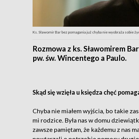
Ks. Sławomir Bar bez pomagania już chyba nie wyobraża sobie życi
Rozmowa z ks. Sławomirem Bar
pw. św. Wincentego a Paulo.
Skąd się wzięła u księdza chęć pomag
Chyba nie miałem wyjścia, bo takie za
mi rodzice. Była nas w domu dziewiątk
zawsze pamiętam, że każdemu z nas ma
powtarzali o potrzebie pomocy drugi