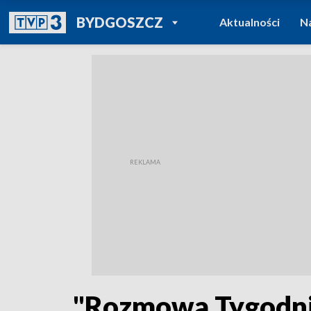
POWRÓT DO
BYDGOSZCZ
Aktualności
N
TVP REGIONY
"Rozmowa Tygodnia"