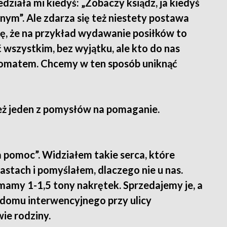
ziała mi kiedyś: „Zobaczy ksiądz, ja kiedyś
nym”. Ale zdarza się też niestety postawa
ę, że na przykład wydawanie posiłków to
wszystkim, bez wyjątku, ale kto do nas
lkomatem. Chcemy w ten sposób uniknąć
też jeden z pomysłów na pomaganie.
a pomoc”. Widziałem takie serca, które
astach i pomyślałem, dlaczego nie u nas.
 mamy 1-1,5 tony nakrętek. Sprzedajemy je, a
domu interwencyjnego przy ulicy
ie rodziny.