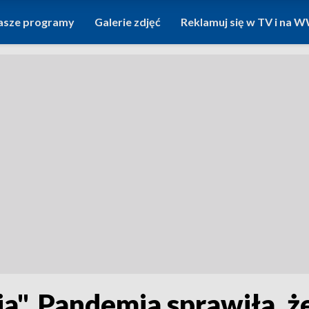
asze programy
Galerie zdjęć
Reklamuj się w TV i na
. Pandemia sprawiła, że 