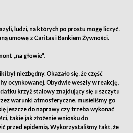
yli, ludzi, na których po prostu mogę liczyć.
ną umowę z Caritas i Bankiem Żywności.
mont „na głowie”.
ki był niezbędny. Okazało się, że część
blachy ocynkowanej. Obydwie weszły w reakcję,
atku krzyż stalowy znajdujący się u szczytu
rzez warunki atmosferyczne, musieliśmy go
 się jeszcze do naprawy czy trzeba wykonać
ci, takie jak złożenie wniosku do
wić przed epidemią. Wykorzystaliśmy fakt, że