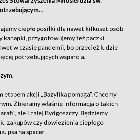
rezes Stowarzyszenia Miłosierdzia św.
potrzebującym…
jemy ciepłe posiłki dla nawet kilkuset osób
 kanapki, przygotowujemy też paczki
wet w czasie pandemii, bo przecież ludzie
więcej potrzebujących wsparcia.
szym.
ym etapem akcji „Bazylika pomaga”. Chcemy
ym. Zbieramy właśnie informacja o takich
parafii, ale i całej Bydgoszczy. Będziemy
niu zakupów czy dowiezienia ciepłego
iu psa na spacer.