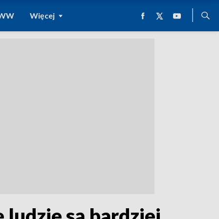
 WWW
Więcej
ludzie są bardziej