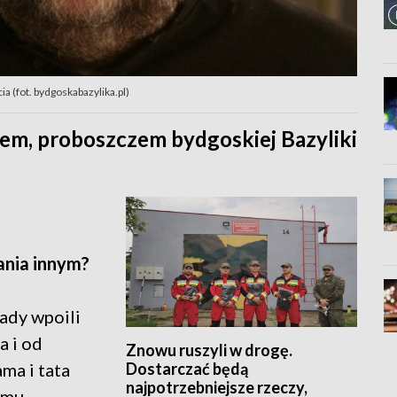
a (fot. bydgoskabazylika.pl)
em, proboszczem bydgoskiej Bazyliki
ania innym?
sady wpoili
a i od
Znowu ruszyli w drogę.
Dostarczać będą
ma i tata
najpotrzebniejsze rzeczy,
emu