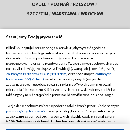
OPOLE
/
POZNAŃ
/
RZESZÓW
/
SZCZECIN
/
WARSZAWA
/
WROCŁAW
Szanujemy Twoją prywatność
Dołącz do nas:
Kliknij "Akceptuję i przechodzę do serwisu", aby wyrazić zgody na
korzystanie z technologii automatycznego śledzenia i zbierania danych,
TVP
dostęp do informacji na Twoim urządzeniu końcowym i ich
Abonament TVP
przechowywanie oraz na przetwarzanie Twoich danych osobowych przez
Regulamin TVP
nas, czyli Telewizję Polską S.A. w likwidacji (zwaną dalej również „TVP”),
Emisja w TVP
Polityka prywatności
Zaufanych Partnerów z IAB* (1201 firm)
oraz pozostałych
Zaufanych
Partnerów TVP (93 firm)
, w celach marketingowych (w tym do
Centrum informacji TVP
Moje zgody
zautomatyzowanego dopasowania reklam do Twoich zainteresowań i
mierzenia ich skuteczności) i pozostałych, które wskazujemy poniżej, a
Naziemna Telewizja Cyfrowa
Pomoc
także zgody na udostępnianie przez nas identyfikatora PPID do Google.
Sklep TVP
Biuro reklamy
Twoje dane osobowe zbierane podczas odwiedzania przez Ciebie naszych
Rada Programowa
Kontakt
poszczególnych serwisów
zwanych dalej „Portalem”, w tym informacje
zapisywane za pomocą technologii takich jak: pliki cookie, sygnalizatory
System NOS
WWW lub innych podobnych technologii umożliwiających świadczenie
dopasowanych i bezpiecznych usług, personalizację treści oraz reklam,
Informacje o nadawcy
Kanały