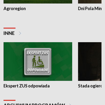
Agroregion
Dni Pola Min
INNE
Ekspert ZUS odpowiada
Stada ogieró