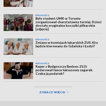
BYDGOSZCZ
Były student UMK w Toruniu
zorganizował charytatywny turniej. Dzieci
dostały oryginalne koszulki piłkarskie
[zdjęcia]
BYDGOSZCZ
Zmiany w komisjach lekarskich ZUS. Kto
będzie kierowany do Gdańska i Łodzi?
BYDGOSZCZ
Raper z Bydgoszczy Bedoes 2115
podarował fance luksusowy zegarek.
Czeka ją podatek?
ZOBACZ WIĘCEJ