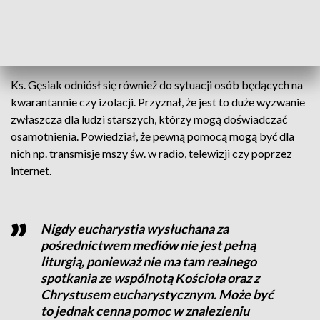
sprawowane dodatkowe liturgie, tak, aby zachowując
wprowadzone obostrzenia, chętni mieli szansę
uczestniczenia w mszy św. bez narażania własnego zdrowia”/
Ks. Gęsiak odniósł się również do sytuacji osób będących na
kwarantannie czy izolacji. Przyznał, że jest to duże wyzwanie
zwłaszcza dla ludzi starszych, którzy mogą doświadczać
osamotnienia. Powiedział, że pewną pomocą mogą być dla
nich np. transmisje mszy św. w radio, telewizji czy poprzez
internet.
Nigdy eucharystia wysłuchana za
pośrednictwem mediów nie jest pełną
liturgią, ponieważ nie ma tam realnego
spotkania ze wspólnotą Kościoła oraz z
Chrystusem eucharystycznym. Może być
to jednak cenna pomoc w znalezieniu