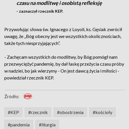
czasu na modlitwę i osobistą refleksję
- zaznaczył rzecznik KEP.
Przywołując słowa św. Ignacego z Loyoli, ks. Gęsiak zwrócił
uwagę, że „Bóg obecny jest we wszystkich okolicznościach,
także tych niesprzyjających”.
- Zachęcam wszystkich do modlitwy, by Bóg pomógł nam
przezwyciężyć pandemię, by dał łaskę przeżycia czasu próby
w nadziei, bo jak wierzymy - On jest dawcą życia i miłości -
powiedział rzecznik KEP.
Źródło:
#KEP
#rzecznik
#obostrzenia
#kościoły
#pandemia
#liturgia