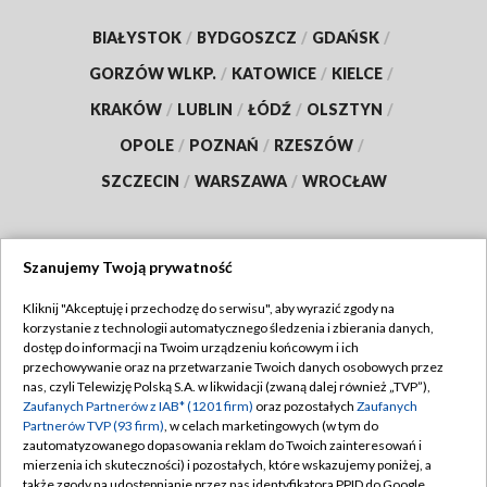
BIAŁYSTOK
/
BYDGOSZCZ
/
GDAŃSK
/
GORZÓW WLKP.
/
KATOWICE
/
KIELCE
/
KRAKÓW
/
LUBLIN
/
ŁÓDŹ
/
OLSZTYN
/
OPOLE
/
POZNAŃ
/
RZESZÓW
/
SZCZECIN
/
WARSZAWA
/
WROCŁAW
Szanujemy Twoją prywatność
Dołącz do nas:
Kliknij "Akceptuję i przechodzę do serwisu", aby wyrazić zgody na
korzystanie z technologii automatycznego śledzenia i zbierania danych,
TVP
dostęp do informacji na Twoim urządzeniu końcowym i ich
Abonament TVP
przechowywanie oraz na przetwarzanie Twoich danych osobowych przez
Regulamin TVP
nas, czyli Telewizję Polską S.A. w likwidacji (zwaną dalej również „TVP”),
Emisja w TVP
Polityka prywatności
Zaufanych Partnerów z IAB* (1201 firm)
oraz pozostałych
Zaufanych
Partnerów TVP (93 firm)
, w celach marketingowych (w tym do
Centrum informacji TVP
Moje zgody
zautomatyzowanego dopasowania reklam do Twoich zainteresowań i
mierzenia ich skuteczności) i pozostałych, które wskazujemy poniżej, a
Naziemna Telewizja Cyfrowa
Pomoc
także zgody na udostępnianie przez nas identyfikatora PPID do Google.