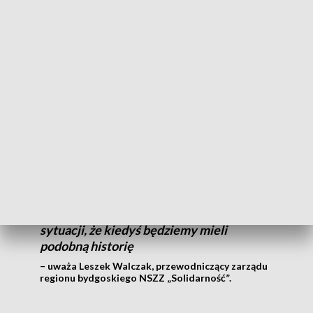
miesiące spędziło tam 304 osób. Losy Chełminiaków
upamiętnione zostały przy pomniku na osiedlu Leśnym w
Bydgoszczy. - Ten pomnik powstały z inicjatywy
Stowarzyszenia „Chełminiacy 1982” jest jednym z wielu
działań upamiętniających to wydarzenie. Również delegatura
(...) przygotowała wystawę poświęconą tej formie represji –
informuje Edyta Cisewska, naczelnik delegatury IPN w
Bydgoszczy.
Trzeba o tym mówić, przypominać, bo
historii trzeba się uczyć przez cały czas.
Przypominać, żeby nie doprowadzić do
sytuacji, że kiedyś będziemy mieli
podobną historię
– uważa Leszek Walczak, przewodniczący zarządu
regionu bydgoskiego NSZZ „Solidarność”.