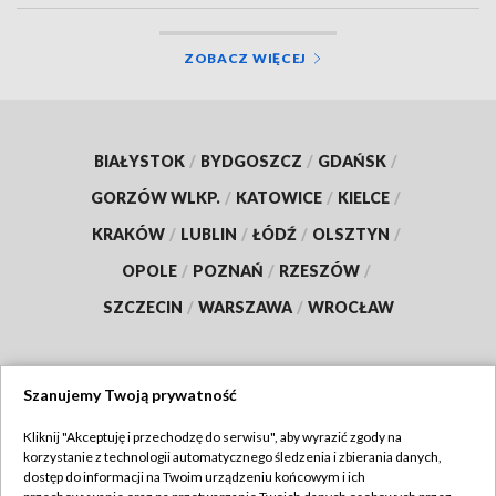
ZOBACZ WIĘCEJ
BIAŁYSTOK
/
BYDGOSZCZ
/
GDAŃSK
/
GORZÓW WLKP.
/
KATOWICE
/
KIELCE
/
KRAKÓW
/
LUBLIN
/
ŁÓDŹ
/
OLSZTYN
/
OPOLE
/
POZNAŃ
/
RZESZÓW
/
SZCZECIN
/
WARSZAWA
/
WROCŁAW
Szanujemy Twoją prywatność
Dołącz do nas:
Kliknij "Akceptuję i przechodzę do serwisu", aby wyrazić zgody na
korzystanie z technologii automatycznego śledzenia i zbierania danych,
TVP
dostęp do informacji na Twoim urządzeniu końcowym i ich