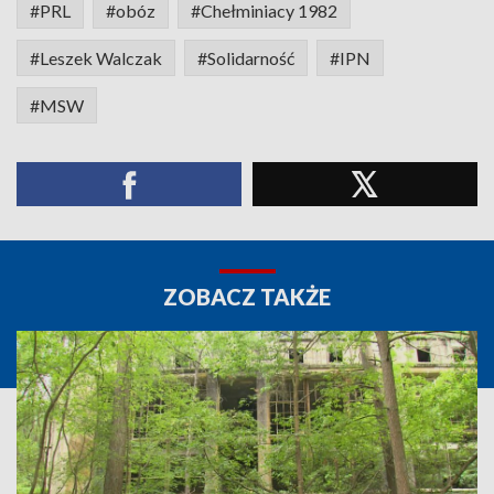
#PRL
#obóz
#Chełminiacy 1982
#Leszek Walczak
#Solidarność
#IPN
#MSW
ZOBACZ TAKŻE