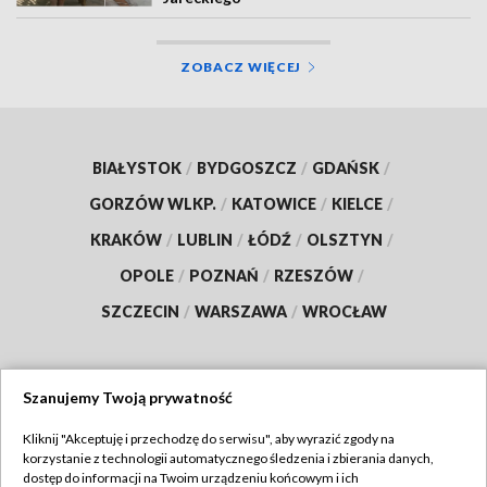
ZOBACZ WIĘCEJ
BIAŁYSTOK
/
BYDGOSZCZ
/
GDAŃSK
/
GORZÓW WLKP.
/
KATOWICE
/
KIELCE
/
KRAKÓW
/
LUBLIN
/
ŁÓDŹ
/
OLSZTYN
/
OPOLE
/
POZNAŃ
/
RZESZÓW
/
SZCZECIN
/
WARSZAWA
/
WROCŁAW
Szanujemy Twoją prywatność
Dołącz do nas:
Kliknij "Akceptuję i przechodzę do serwisu", aby wyrazić zgody na
korzystanie z technologii automatycznego śledzenia i zbierania danych,
TVP
dostęp do informacji na Twoim urządzeniu końcowym i ich