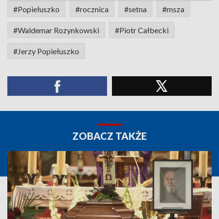
#Popiełuszko
#rocznica
#setna
#msza
#Waldemar Rozynkowski
#Piotr Całbecki
#Jerzy Popiełuszko
ZOBACZ TAKŻE