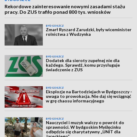
Rekordowe zainteresowanie nowymi zasadami stażu
pracy. Do ZUS trafiło ponad 800 tys. wniosków
BYDGOSZCZ
Zmarł Ryszard Zarudzki, były wiceminister
rolnictwa z Wudzynka
BYDGOSZCZ
Dodatek dla sieroty zupełnej nie dla
każdego. Sprawdź, komu przysługuje
świadczenie z ZUS
BYDGOSZCZ
Eksplozje na Bartodziejach w Bydgoszczy -
uwaga to prowokacja. Nie daj się wciągnąć
w grę chaosu informacyjnego
BYDGOSZCZ
Nauczyciel i muzyk walczy o powrót do
sprawności. W bydgoskim Myślęcinku
odbędzie się charytatywny „UNIT dla
Jareckiego”