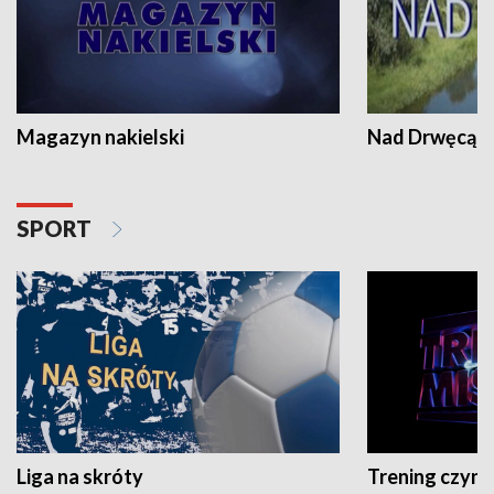
Magazyn nakielski
Nad Drwęcą
SPORT
Liga na skróty
Trening czyni 