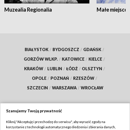
Muzealia Regionalia
Małe miejscow
BIAŁYSTOK
/
BYDGOSZCZ
/
GDAŃSK
/
GORZÓW WLKP.
/
KATOWICE
/
KIELCE
/
KRAKÓW
/
LUBLIN
/
ŁÓDŹ
/
OLSZTYN
/
OPOLE
/
POZNAŃ
/
RZESZÓW
/
SZCZECIN
/
WARSZAWA
/
WROCŁAW
Szanujemy Twoją prywatność
Dołącz do nas:
Kliknij "Akceptuję i przechodzę do serwisu", aby wyrazić zgody na
korzystanie z technologii automatycznego śledzenia i zbierania danych,
TVP