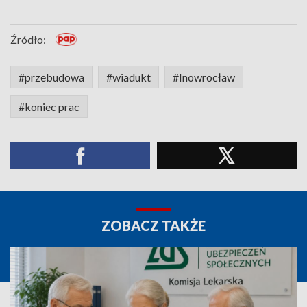
Źródło:
#przebudowa
#wiadukt
#Inowrocław
#koniec prac
ZOBACZ TAKŻE