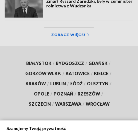
Zmarł Ryszard Zarudzki, były wiceminister
rolnictwa z Wudzynka
ZOBACZ WIĘCEJ
BIAŁYSTOK
/
BYDGOSZCZ
/
GDAŃSK
/
GORZÓW WLKP.
/
KATOWICE
/
KIELCE
/
KRAKÓW
/
LUBLIN
/
ŁÓDŹ
/
OLSZTYN
/
OPOLE
/
POZNAŃ
/
RZESZÓW
/
SZCZECIN
/
WARSZAWA
/
WROCŁAW
Szanujemy Twoją prywatność
Dołącz do nas: