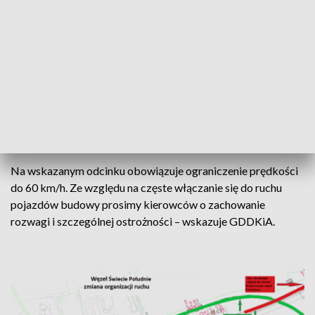
Jak informuje bydgoski oddział Generalnej Dyrekcji Dróg
Krajowych i Autostrad, węzeł Świecie Południe na głównej
relacji trasy drogi krajowej nr 5 zostanie utrzymany, ale w
miejscach łącznic zostaną zlokalizowane wjazdy na budowę.
Kierowcy jadący do Świecia od strony Bydgoszczy będą
kierowani do węzła w Przechowie (Świecie Zachód).
Przystanek autobusowy obecnie znajdujący się na łącznicy w
kierunku Bydgoszczy zostanie przeniesiony na trasę główną.
Na wskazanym odcinku obowiązuje ograniczenie prędkości
do 60 km/h. Ze względu na częste włączanie się do ruchu
pojazdów budowy prosimy kierowców o zachowanie
rozwagi i szczególnej ostrożności – wskazuje GDDKiA.