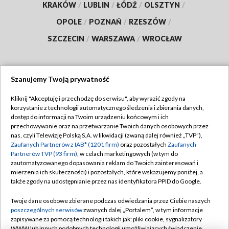
KRAKÓW
/
LUBLIN
/
ŁÓDŹ
/
OLSZTYN
/
OPOLE
/
POZNAŃ
/
RZESZÓW
/
SZCZECIN
/
WARSZAWA
/
WROCŁAW
Szanujemy Twoją prywatność
Dołącz do nas:
Kliknij "Akceptuję i przechodzę do serwisu", aby wyrazić zgody na
korzystanie z technologii automatycznego śledzenia i zbierania danych,
TVP
dostęp do informacji na Twoim urządzeniu końcowym i ich
Abonament TVP
przechowywanie oraz na przetwarzanie Twoich danych osobowych przez
Regulamin TVP
nas, czyli Telewizję Polską S.A. w likwidacji (zwaną dalej również „TVP”),
Emisja w TVP
Polityka prywatności
Zaufanych Partnerów z IAB* (1201 firm)
oraz pozostałych
Zaufanych
Partnerów TVP (93 firm)
, w celach marketingowych (w tym do
Centrum informacji TVP
Moje zgody
zautomatyzowanego dopasowania reklam do Twoich zainteresowań i
mierzenia ich skuteczności) i pozostałych, które wskazujemy poniżej, a
Naziemna Telewizja Cyfrowa
Pomoc
także zgody na udostępnianie przez nas identyfikatora PPID do Google.
Sklep TVP
Biuro reklamy
Twoje dane osobowe zbierane podczas odwiedzania przez Ciebie naszych
Rada Programowa
Kontakt
poszczególnych serwisów
zwanych dalej „Portalem”, w tym informacje
zapisywane za pomocą technologii takich jak: pliki cookie, sygnalizatory
System NOS
WWW lub innych podobnych technologii umożliwiających świadczenie