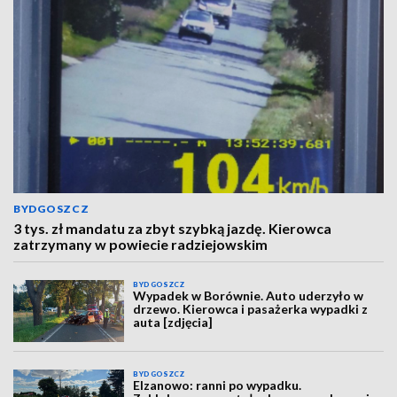
BYDGOSZCZ
3 tys. zł mandatu za zbyt szybką jazdę. Kierowca
zatrzymany w powiecie radziejowskim
BYDGOSZCZ
Wypadek w Borównie. Auto uderzyło w
drzewo. Kierowca i pasażerka wypadki z
auta [zdjęcia]
BYDGOSZCZ
Elzanowo: ranni po wypadku.