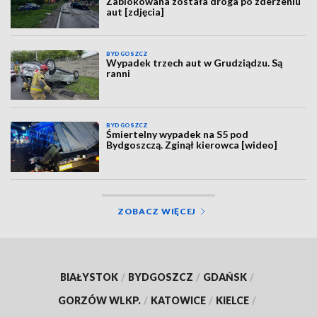
Zablokowana została droga po zderzeniu
aut [zdjęcia]
BYDGOSZCZ
Wypadek trzech aut w Grudziądzu. Są
ranni
BYDGOSZCZ
Śmiertelny wypadek na S5 pod
Bydgoszczą. Zginął kierowca [wideo]
ZOBACZ WIĘCEJ
BIAŁYSTOK
/
BYDGOSZCZ
/
GDAŃSK
/
GORZÓW WLKP.
/
KATOWICE
/
KIELCE
/