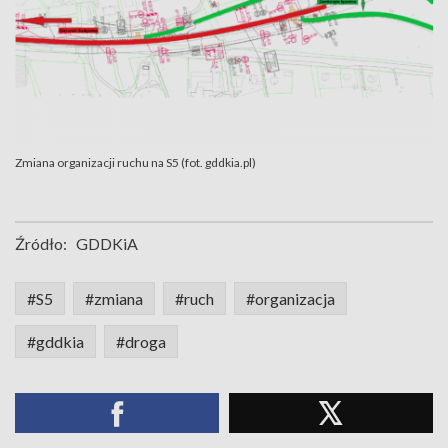
Zmiana organizacji ruchu na S5 (fot. gddkia.pl)
Źródło:
GDDKiA
#S5
#zmiana
#ruch
#organizacja
#gddkia
#droga