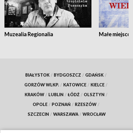
Muzealia Regionalia
Małe miejscow
BIAŁYSTOK
/
BYDGOSZCZ
/
GDAŃSK
/
GORZÓW WLKP.
/
KATOWICE
/
KIELCE
/
KRAKÓW
/
LUBLIN
/
ŁÓDŹ
/
OLSZTYN
/
OPOLE
/
POZNAŃ
/
RZESZÓW
/
SZCZECIN
/
WARSZAWA
/
WROCŁAW