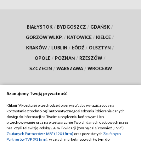
BIAŁYSTOK
/
BYDGOSZCZ
/
GDAŃSK
/
GORZÓW WLKP.
/
KATOWICE
/
KIELCE
/
KRAKÓW
/
LUBLIN
/
ŁÓDŹ
/
OLSZTYN
/
OPOLE
/
POZNAŃ
/
RZESZÓW
/
SZCZECIN
/
WARSZAWA
/
WROCŁAW
Szanujemy Twoją prywatność
Dołącz do nas:
Kliknij "Akceptuję i przechodzę do serwisu", aby wyrazić zgody na
korzystanie z technologii automatycznego śledzenia i zbierania danych,
TVP
dostęp do informacji na Twoim urządzeniu końcowym i ich
Abonament TVP
przechowywanie oraz na przetwarzanie Twoich danych osobowych przez
Regulamin TVP
nas, czyli Telewizję Polską S.A. w likwidacji (zwaną dalej również „TVP”),
Emisja w TVP
Polityka prywatności
Zaufanych Partnerów z IAB* (1201 firm)
oraz pozostałych
Zaufanych
Partnerów TVP (93 firm)
, w celach marketingowych (w tym do