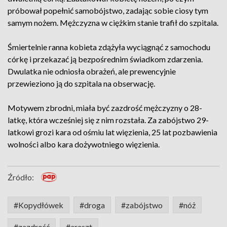
próbował popełnić samobójstwo, zadając sobie ciosy tym
samym nożem. Mężczyzna w ciężkim stanie trafił do szpitala.
Śmiertelnie ranna kobieta zdążyła wyciągnąć z samochodu
córkę i przekazać ją bezpośrednim świadkom zdarzenia.
Dwulatka nie odniosła obrażeń, ale prewencyjnie
przewieziono ją do szpitala na obserwację.
Motywem zbrodni, miała być zazdrość mężczyzny o 28-
latkę, która wcześniej się z nim rozstała. Za zabójstwo 29-
latkowi grozi kara od ośmiu lat więzienia, 25 lat pozbawienia
wolności albo kara dożywotniego więzienia.
Źródło:
#Kopydłówek
#droga
#zabójstwo
#nóż
#zazdrość
#areszt