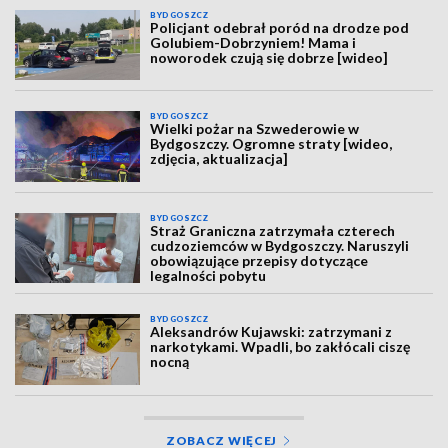
BYDGOSZCZ
Policjant odebrał poród na drodze pod
Golubiem-Dobrzyniem! Mama i
noworodek czują się dobrze [wideo]
BYDGOSZCZ
Wielki pożar na Szwederowie w
Bydgoszczy. Ogromne straty [wideo,
zdjęcia, aktualizacja]
BYDGOSZCZ
Straż Graniczna zatrzymała czterech
cudzoziemców w Bydgoszczy. Naruszyli
obowiązujące przepisy dotyczące
legalności pobytu
BYDGOSZCZ
Aleksandrów Kujawski: zatrzymani z
narkotykami. Wpadli, bo zakłócali ciszę
nocną
ZOBACZ WIĘCEJ