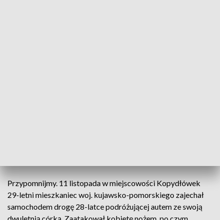
29-latkowi przedstawiono zarzut zabójstwa 28-letniej
kobiety. Wcześniej było to niemożliwe ze względu na stan
zdrowia mężczyzny. - Podejrzany nie ustosunkował się do
stawianego mu zarzutu i skorzystał z przysługującego mu
prawa do odmowy złożenia wyjaśnień – powiedziała prok.
Aleksandra Marańda, rzecznik Prokuratury Okręgowej w
Koninie.
Dodała, że na wniosek prokuratury Sąd Rejonowy w Koninie
zastosował wobec podejrzanego środek zapobiegawczy w
postaci tymczasowego aresztowania na okres trzech
miesięcy.
Przypomnijmy. 11 listopada w miejscowości Kopydłówek
29-letni mieszkaniec woj. kujawsko-pomorskiego zajechał
samochodem drogę 28-latce podróżującej autem ze swoją
dwuletnią córką. Zaatakował kobietę nożem, po czym