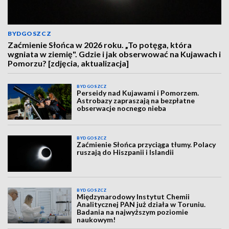
BYDGOSZCZ
Zaćmienie Słońca w 2026 roku. „To potęga, która
wgniata w ziemię". Gdzie i jak obserwować na Kujawach i
Pomorzu? [zdjęcia, aktualizacja]
BYDGOSZCZ
Perseidy nad Kujawami i Pomorzem.
Astrobazy zapraszają na bezpłatne
obserwacje nocnego nieba
BYDGOSZCZ
Zaćmienie Słońca przyciąga tłumy. Polacy
ruszają do Hiszpanii i Islandii
BYDGOSZCZ
Międzynarodowy Instytut Chemii
Analitycznej PAN już działa w Toruniu.
Badania na najwyższym poziomie
naukowym!