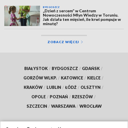
BYDGOSZCZ
„Dzień z sercem” w Centrum
Nowoczesności Młyn Wiedzy w Toruniu.
Jak działa ten mięsień, ile krwi pompuje w
minutę?
ZOBACZ WIĘCEJ
BIAŁYSTOK
/
BYDGOSZCZ
/
GDAŃSK
/
GORZÓW WLKP.
/
KATOWICE
/
KIELCE
/
KRAKÓW
/
LUBLIN
/
ŁÓDŹ
/
OLSZTYN
/
OPOLE
/
POZNAŃ
/
RZESZÓW
/
SZCZECIN
/
WARSZAWA
/
WROCŁAW