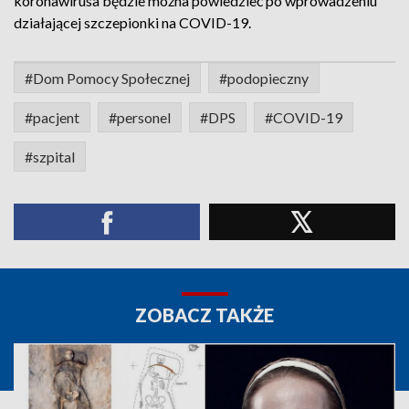
koronawirusa będzie można powiedzieć po wprowadzeniu
działającej szczepionki na COVID-19.
#Dom Pomocy Społecznej
#podopieczny
#pacjent
#personel
#DPS
#COVID-19
#szpital
ZOBACZ TAKŻE