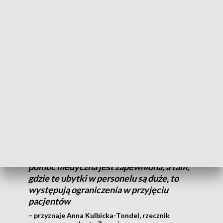
COVID-19 atakuje także w placówkach medycznych.
Specjalistyczny Szpital Miejski w Toruniu wstrzymał
przyjęcia na oddział chirurgii ogólnej i onkologicznej.
Zakażenie wykryto wśród personelu medycznego.
Na oddziale chirurgii przebywa w tym
momencie sześciu pacjentów, są oni
otoczeni opieką. Oczywiście braki
kadrowe są bardzo duże, natomiast, ci
pacjenci, którzy przebywają w szpitalu
miejskim, są odpowiednio „zaopiekowani”,
pomoc medyczna jest zapewniona, a tam,
gdzie te ubytki w personelu są duże, to
występują ograniczenia w przyjęciu
pacjentów
– przyznaje Anna Kulbicka-Tondel, rzecznik