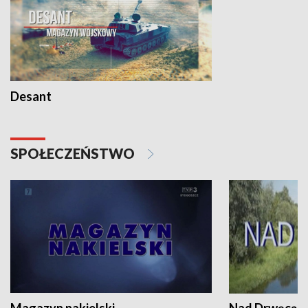
Desant
SPOŁECZEŃSTWO
Magazyn nakielski
Nad Drwęcą