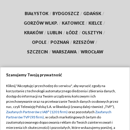
BIAŁYSTOK
/
BYDGOSZCZ
/
GDAŃSK
/
GORZÓW WLKP.
/
KATOWICE
/
KIELCE
/
KRAKÓW
/
LUBLIN
/
ŁÓDŹ
/
OLSZTYN
/
OPOLE
/
POZNAŃ
/
RZESZÓW
/
SZCZECIN
/
WARSZAWA
/
WROCŁAW
Szanujemy Twoją prywatność
Dołącz do nas:
Kliknij "Akceptuję i przechodzę do serwisu", aby wyrazić zgody na
korzystanie z technologii automatycznego śledzenia i zbierania danych,
TVP
dostęp do informacji na Twoim urządzeniu końcowym i ich
Abonament TVP
przechowywanie oraz na przetwarzanie Twoich danych osobowych przez
Regulamin TVP
nas, czyli Telewizję Polską S.A. w likwidacji (zwaną dalej również „TVP”),
Emisja w TVP
Polityka prywatności
Zaufanych Partnerów z IAB* (1201 firm)
oraz pozostałych
Zaufanych
Partnerów TVP (93 firm)
, w celach marketingowych (w tym do
Centrum informacji TVP
Moje zgody
zautomatyzowanego dopasowania reklam do Twoich zainteresowań i
mierzenia ich skuteczności) i pozostałych, które wskazujemy poniżej, a
Naziemna Telewizja Cyfrowa