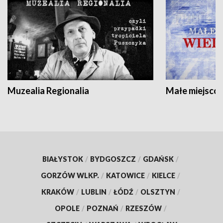
Muzealia Regionalia
Małe miejscow
BIAŁYSTOK
/
BYDGOSZCZ
/
GDAŃSK
/
GORZÓW WLKP.
/
KATOWICE
/
KIELCE
/
KRAKÓW
/
LUBLIN
/
ŁÓDŹ
/
OLSZTYN
/
OPOLE
/
POZNAŃ
/
RZESZÓW
/