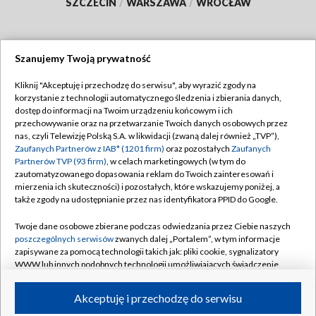
SZCZECIN
/
WARSZAWA
/
WROCŁAW
Szanujemy Twoją prywatność
Dołącz do nas:
Kliknij "Akceptuję i przechodzę do serwisu", aby wyrazić zgody na
korzystanie z technologii automatycznego śledzenia i zbierania danych,
TVP
dostęp do informacji na Twoim urządzeniu końcowym i ich
Abonament TVP
przechowywanie oraz na przetwarzanie Twoich danych osobowych przez
Regulamin TVP
nas, czyli Telewizję Polską S.A. w likwidacji (zwaną dalej również „TVP”),
Emisja w TVP
Polityka prywatności
Zaufanych Partnerów z IAB* (1201 firm)
oraz pozostałych
Zaufanych
Partnerów TVP (93 firm)
, w celach marketingowych (w tym do
Centrum informacji TVP
Moje zgody
zautomatyzowanego dopasowania reklam do Twoich zainteresowań i
mierzenia ich skuteczności) i pozostałych, które wskazujemy poniżej, a
Naziemna Telewizja Cyfrowa
Pomoc
także zgody na udostępnianie przez nas identyfikatora PPID do Google.
Sklep TVP
Biuro reklamy
Twoje dane osobowe zbierane podczas odwiedzania przez Ciebie naszych
Rada Programowa
Kontakt
poszczególnych serwisów
zwanych dalej „Portalem”, w tym informacje
zapisywane za pomocą technologii takich jak: pliki cookie, sygnalizatory
System NOS
WWW lub innych podobnych technologii umożliwiających świadczenie
dopasowanych i bezpiecznych usług, personalizację treści oraz reklam,
Informacje o nadawcy
Kanały
udostępnianie funkcji mediów społecznościowych oraz analizowanie
Akceptuję i przechodzę do serwisu
ruchu w Internecie.
Program dla prasy