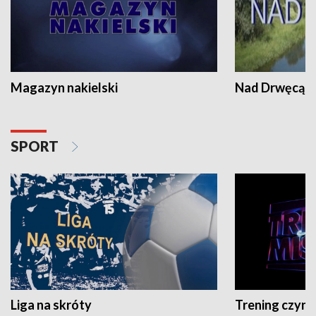
Magazyn nakielski
Nad Drwęcą
SPORT
Liga na skróty
Trening czyni 