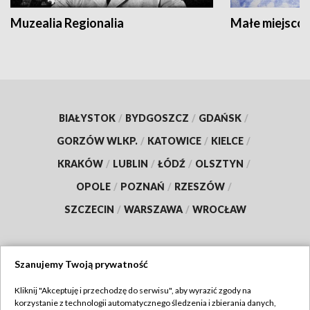
Muzealia Regionalia
Małe miejscow
BIAŁYSTOK
/
BYDGOSZCZ
/
GDAŃSK
/
GORZÓW WLKP.
/
KATOWICE
/
KIELCE
/
KRAKÓW
/
LUBLIN
/
ŁÓDŹ
/
OLSZTYN
/
OPOLE
/
POZNAŃ
/
RZESZÓW
/
SZCZECIN
/
WARSZAWA
/
WROCŁAW
Szanujemy Twoją prywatność
Dołącz do nas:
Kliknij "Akceptuję i przechodzę do serwisu", aby wyrazić zgody na
korzystanie z technologii automatycznego śledzenia i zbierania danych,
TVP