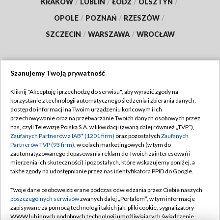
KRAKÓW
/
LUBLIN
/
ŁÓDŹ
/
OLSZTYN
/
OPOLE
/
POZNAŃ
/
RZESZÓW
/
SZCZECIN
/
WARSZAWA
/
WROCŁAW
Szanujemy Twoją prywatność
Dołącz do nas:
Kliknij "Akceptuję i przechodzę do serwisu", aby wyrazić zgody na
korzystanie z technologii automatycznego śledzenia i zbierania danych,
TVP
dostęp do informacji na Twoim urządzeniu końcowym i ich
Abonament TVP
przechowywanie oraz na przetwarzanie Twoich danych osobowych przez
Regulamin TVP
nas, czyli Telewizję Polską S.A. w likwidacji (zwaną dalej również „TVP”),
Emisja w TVP
Polityka prywatności
Zaufanych Partnerów z IAB* (1201 firm)
oraz pozostałych
Zaufanych
Partnerów TVP (93 firm)
, w celach marketingowych (w tym do
Centrum informacji TVP
Moje zgody
zautomatyzowanego dopasowania reklam do Twoich zainteresowań i
mierzenia ich skuteczności) i pozostałych, które wskazujemy poniżej, a
Naziemna Telewizja Cyfrowa
Pomoc
także zgody na udostępnianie przez nas identyfikatora PPID do Google.
Sklep TVP
Biuro reklamy
Twoje dane osobowe zbierane podczas odwiedzania przez Ciebie naszych
Rada Programowa
Kontakt
poszczególnych serwisów
zwanych dalej „Portalem”, w tym informacje
zapisywane za pomocą technologii takich jak: pliki cookie, sygnalizatory
System NOS
WWW lub innych podobnych technologii umożliwiających świadczenie