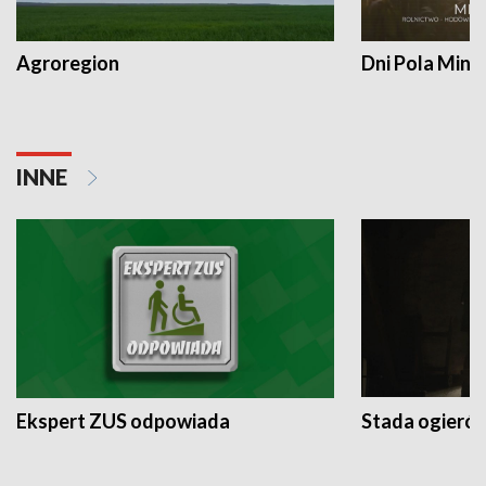
Agroregion
Dni Pola Min
INNE
Ekspert ZUS odpowiada
Stada ogieró