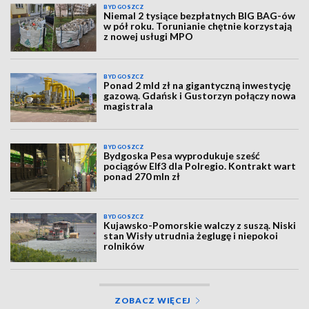
BYDGOSZCZ
Niemal 2 tysiące bezpłatnych BIG BAG-ów
w pół roku. Torunianie chętnie korzystają
z nowej usługi MPO
BYDGOSZCZ
Ponad 2 mld zł na gigantyczną inwestycję
gazową. Gdańsk i Gustorzyn połączy nowa
magistrala
BYDGOSZCZ
Bydgoska Pesa wyprodukuje sześć
pociągów Elf3 dla Polregio. Kontrakt wart
ponad 270 mln zł
BYDGOSZCZ
Kujawsko-Pomorskie walczy z suszą. Niski
stan Wisły utrudnia żeglugę i niepokoi
rolników
ZOBACZ WIĘCEJ