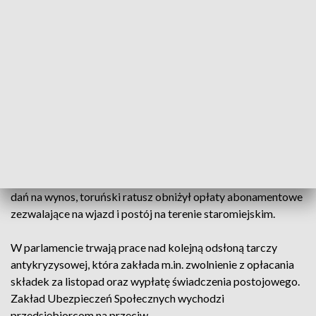
wsparcia, poprawiliśmy ją
- wyjaśnia Piotr Całbecki, marszałek
województwa kujawsko-pomorskiego.
Po poprawkach projektu, z takiej pomocy będzie mogło
skorzystać więcej przedsiębiorstw z branży gastronomicznej
i fitness. W pierwszym naborze do Urzędu
Marszałkowskiego wpłynęło około 400 wniosków.
Najwięcej z Torunia, Bydgoszczy oraz z Grudziądza.
Pomocną rękę do przedsiębiorców wyciąga także Urząd
Miasta Torunia. W związku z odbiorem i przygotowywaniem
dań na wynos, toruński ratusz obniżył opłaty abonamentowe
zezwalające na wjazd i postój na terenie staromiejskim.
W parlamencie trwają prace nad kolejną odsłoną tarczy
antykryzysowej, która zakłada m.in. zwolnienie z opłacania
składek za listopad oraz wypłatę świadczenia postojowego.
Zakład Ubezpieczeń Społecznych wychodzi
przedsiębiorcom na przeciw.