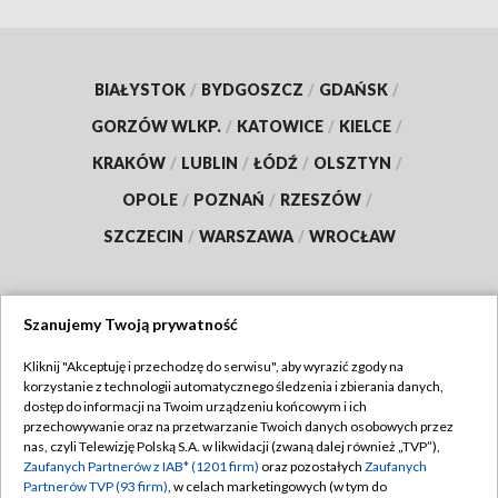
BIAŁYSTOK
/
BYDGOSZCZ
/
GDAŃSK
/
GORZÓW WLKP.
/
KATOWICE
/
KIELCE
/
KRAKÓW
/
LUBLIN
/
ŁÓDŹ
/
OLSZTYN
/
OPOLE
/
POZNAŃ
/
RZESZÓW
/
SZCZECIN
/
WARSZAWA
/
WROCŁAW
Szanujemy Twoją prywatność
Dołącz do nas:
Kliknij "Akceptuję i przechodzę do serwisu", aby wyrazić zgody na
korzystanie z technologii automatycznego śledzenia i zbierania danych,
TVP
dostęp do informacji na Twoim urządzeniu końcowym i ich
Abonament TVP
przechowywanie oraz na przetwarzanie Twoich danych osobowych przez
Regulamin TVP
nas, czyli Telewizję Polską S.A. w likwidacji (zwaną dalej również „TVP”),
Emisja w TVP
Polityka prywatności
Zaufanych Partnerów z IAB* (1201 firm)
oraz pozostałych
Zaufanych
Partnerów TVP (93 firm)
, w celach marketingowych (w tym do