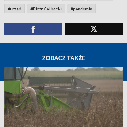
#urząd
#Piotr Całbecki
#pandemia
ZOBACZ TAKŻE