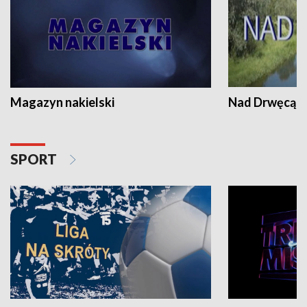
Magazyn nakielski
Nad Drwęcą
SPORT