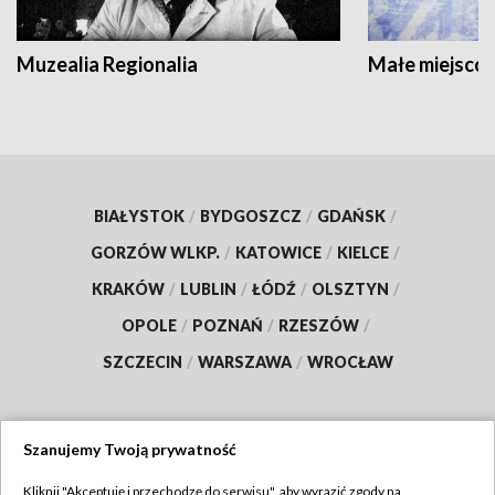
Muzealia Regionalia
Małe miejscow
BIAŁYSTOK
/
BYDGOSZCZ
/
GDAŃSK
/
GORZÓW WLKP.
/
KATOWICE
/
KIELCE
/
KRAKÓW
/
LUBLIN
/
ŁÓDŹ
/
OLSZTYN
/
OPOLE
/
POZNAŃ
/
RZESZÓW
/
SZCZECIN
/
WARSZAWA
/
WROCŁAW
Szanujemy Twoją prywatność
Dołącz do nas:
Kliknij "Akceptuję i przechodzę do serwisu", aby wyrazić zgody na