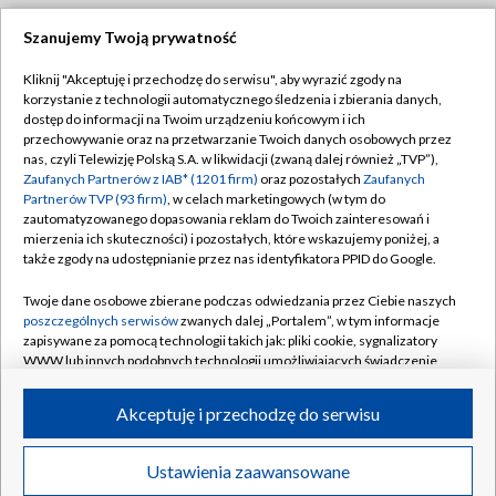
Szanujemy Twoją prywatność
Dołącz do nas:
Kliknij "Akceptuję i przechodzę do serwisu", aby wyrazić zgody na
korzystanie z technologii automatycznego śledzenia i zbierania danych,
TVP
dostęp do informacji na Twoim urządzeniu końcowym i ich
Abonament TVP
przechowywanie oraz na przetwarzanie Twoich danych osobowych przez
Regulamin TVP
nas, czyli Telewizję Polską S.A. w likwidacji (zwaną dalej również „TVP”),
Emisja w TVP
Polityka prywatności
Zaufanych Partnerów z IAB* (1201 firm)
oraz pozostałych
Zaufanych
Partnerów TVP (93 firm)
, w celach marketingowych (w tym do
Centrum informacji TVP
Moje zgody
zautomatyzowanego dopasowania reklam do Twoich zainteresowań i
mierzenia ich skuteczności) i pozostałych, które wskazujemy poniżej, a
Naziemna Telewizja Cyfrowa
Pomoc
także zgody na udostępnianie przez nas identyfikatora PPID do Google.
Sklep TVP
Biuro reklamy
Twoje dane osobowe zbierane podczas odwiedzania przez Ciebie naszych
Rada Programowa
Kontakt
poszczególnych serwisów
zwanych dalej „Portalem”, w tym informacje
zapisywane za pomocą technologii takich jak: pliki cookie, sygnalizatory
System NOS
WWW lub innych podobnych technologii umożliwiających świadczenie
dopasowanych i bezpiecznych usług, personalizację treści oraz reklam,
Informacje o nadawcy
Kanały
udostępnianie funkcji mediów społecznościowych oraz analizowanie
Akceptuję i przechodzę do serwisu
ruchu w Internecie.
Program dla prasy
©2026 Telewizja Polska S.A. w likwidacji
Biuro Reklamy
Twoje dane osobowe zbierane podczas odwiedzania przez Ciebie
Ustawienia zaawansowane
poszczególnych serwisów
na Portalu, takie jak adresy IP, identyfikatory
Ogłoszenie przetargowe