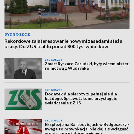
BYDGOSZCZ
Rekordowe zainteresowanie nowymi zasadami stażu
pracy. Do ZUS trafiło ponad 800 tys. wniosków
BYDGOSZCZ
Zmarł Ryszard Zarudzki, były wiceminister
rolnictwa z Wudzynka
BYDGOSZCZ
Dodatek dla sieroty zupełnej nie dla
każdego. Sprawdź, komu przysługuje
świadczenie z ZUS
BYDGOSZCZ
Eksplozje na Bartodziejach w Bydgoszczy -
uwaga to prowokacja. Nie daj się wciągnąć
w grę chaosu informacyjnego