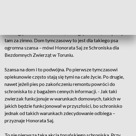
Do tzw. szklarni trafiają mniejsze psy, i te które muszą
przebyć kwarantannę. Jest tam mało przytulnie. - W
większości nieduże pieski, z krótkim, gładkim włosem, które
nie mogą zamieszkać na dole, ze względu na to, że byłoby im
tam za zimno. Dom tymczasowy to jest dla takiego psa
ogromna szansa – mówi Honorata Saj ze Schroniska dla
Bezdomnych Zwierząt w Toruniu.
Szansa na dom i to podwójna. Po pierwsze tymczasowi
opiekunowie często stają się tymi na całe życie. Po drugie,
nawet jeżeli pies po zakończeniu remontu powróci do
schroniska to z bagażem cennych informacji. - Jak taki
zwierzak funkcjonuje w warunkach domowych, takich w
jakich będzie funkcjonował w przyszłości, bo schronisko
jednak od takich warunkach zdecydowanie odbiega –
przyznaje Honorata Saj.
To nie pierwsza taka akcja toruńskiego schroniska. Przy