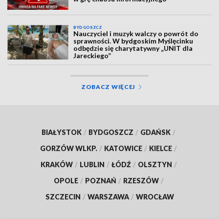
BYDGOSZCZ
Nauczyciel i muzyk walczy o powrót do
sprawności. W bydgoskim Myślęcinku
odbędzie się charytatywny „UNIT dla
Jareckiego”
ZOBACZ WIĘCEJ
BIAŁYSTOK
/
BYDGOSZCZ
/
GDAŃSK
/
GORZÓW WLKP.
/
KATOWICE
/
KIELCE
/
KRAKÓW
/
LUBLIN
/
ŁÓDŹ
/
OLSZTYN
/
OPOLE
/
POZNAŃ
/
RZESZÓW
/
SZCZECIN
/
WARSZAWA
/
WROCŁAW