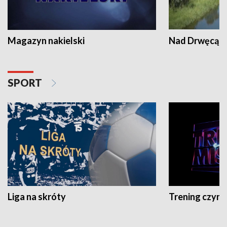
Magazyn nakielski
Nad Drwęcą
SPORT
Liga na skróty
Trening czyni 