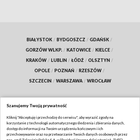
BIAŁYSTOK
/
BYDGOSZCZ
/
GDAŃSK
/
GORZÓW WLKP.
/
KATOWICE
/
KIELCE
/
KRAKÓW
/
LUBLIN
/
ŁÓDŹ
/
OLSZTYN
/
OPOLE
/
POZNAŃ
/
RZESZÓW
/
SZCZECIN
/
WARSZAWA
/
WROCŁAW
Szanujemy Twoją prywatność
Dołącz do nas:
Kliknij "Akceptuję i przechodzę do serwisu", aby wyrazić zgody na
korzystanie z technologii automatycznego śledzenia i zbierania danych,
TVP
dostęp do informacji na Twoim urządzeniu końcowym i ich
Abonament TVP
przechowywanie oraz na przetwarzanie Twoich danych osobowych przez
Regulamin TVP
nas, czyli Telewizję Polską S.A. w likwidacji (zwaną dalej również „TVP”),