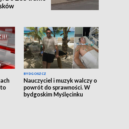
osków
BYDGOSZCZ
jach
Nauczyciel i muzyk walczy o
 to
powrót do sprawności. W
bydgoskim Myślęcinku
odbędzie się charytatywny
„UNIT dla Jareckiego”