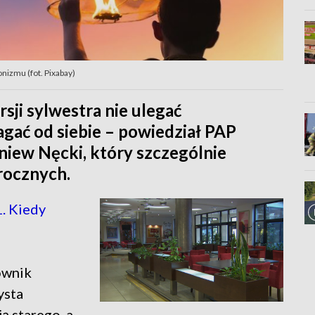
nizmu (fot. Pixabay)
rsji sylwestra nie ulegać
ać od siebie – powiedział PAP
niew Nęcki, który szczególnie
rocznych.
. Kiedy
ownik
ysta
ą starego, a