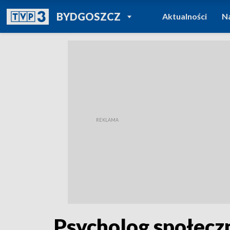
POWRÓT DO
BYDGOSZCZ
Aktualności
N
TVP REGIONY
Psycholog społecz