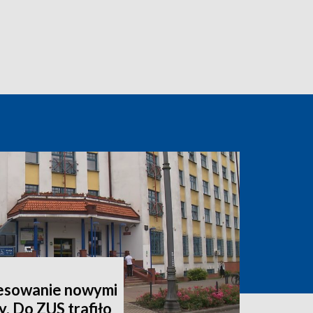
esowanie nowymi
y. Do ZUS trafiło