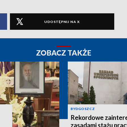
UDOSTĘPNIJ NA X
ZOBACZ TAKŻE
BYDGOSZCZ
Rekordowe zainter
zasadami stażu prac