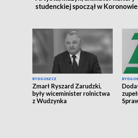
studenckiej spoczął w Koronowie
BYDGOSZCZ
BYDGO
Zmarł Ryszard Zarudzki,
Dodat
były wiceminister rolnictwa
zupeł
z Wudzynka
Spraw
świad