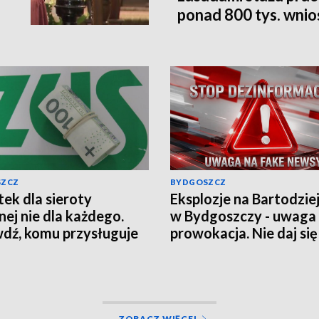
ponad 800 tys. wni
SZCZ
BYDGOSZCZ
ek dla sieroty
Eksplozje na Bartodzie
nej nie dla każdego.
w Bydgoszczy - uwaga
dź, komu przysługuje
prowokacja. Nie daj się
czenie z ZUS
wciągnąć w grę chaosu
informacyjnego
ZOBACZ WIĘCEJ