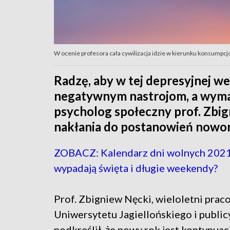
W ocenie profesora cała cywilizacja idzie w kierunku konsumpcjo
Radzę, aby w tej depresyjnej we
negatywnym nastrojom, a wymag
psycholog społeczny prof. Zbig
nakłania do postanowień nowo
ZOBACZ: Kalendarz dni wolnych 2021
wypadają święta i długie weekendy?
Prof. Zbigniew Nęcki, wieloletni prac
Uniwersytetu Jagiellońskiego i public
podkreślił, że nowy rok jest kontynuacj