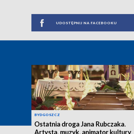
UDOSTĘPNIJ NA FACEBOOKU
BYDGOSZCZ
Ostatnia droga Jana Rubczaka.
Artysta, muzyk, animator kultury