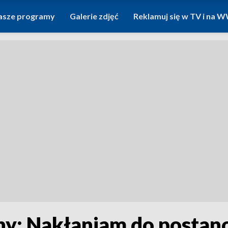
asze programy
Galerie zdjęć
Reklamuj się w TV i na
ny: Nakłaniam do posta