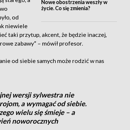
Nowe obostrzenia weszły w
życie. Co się zmienia?
owo
yło, od
ak niewiele
ć taki przytup, akcent, że będzie inaczej,
strowe zabawy” – mówił profesor.
nie od siebie samych może rodzić w nas
nej wersji sylwestra nie
ojom, a wymagać od siebie.
ego wielu się śmieje – a
wień noworocznych