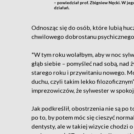
– powiedział prof. Zbigniew Nęcki. W j
działań.
Odnosząc się do osób, które lubią hucz
chwilowego dobrostanu psychicznego n
"W tym roku wolałbym, aby w noc sylwe
głąb siebie – pomyśleć nad sobą, nad 
starego roku i przywitaniu nowego. Mo
duchu, czyli takim lekko filozoficznym
imprezowiczów, że sylwester w spokoj
Jak podkreślił, obostrzenia nie są po 
po to, by potem móc się cieszyć normal
dentysty, ale w takiej wizycie chodzi o