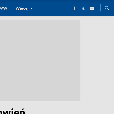
 WWW
Więcej
nowień