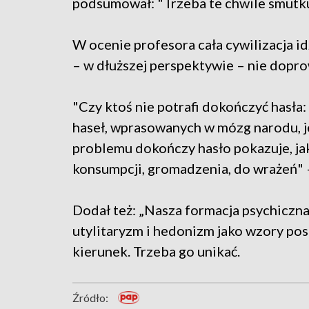
podsumował: "Trzeba te chwile smutku
W ocenie profesora cała cywilizacja 
– w dłuższej perspektywie – nie dopr
"Czy ktoś nie potrafi dokończyć hasła:
haseł, wprasowanych w mózg narodu, je
problemu dokończy hasło pokazuje, jak
konsumpcji, gromadzenia, do wrażeń" –
Dodał też: „Nasza formacja psychiczna 
utylitaryzm i hedonizm jako wzory po
kierunek. Trzeba go unikać.
Źródło: