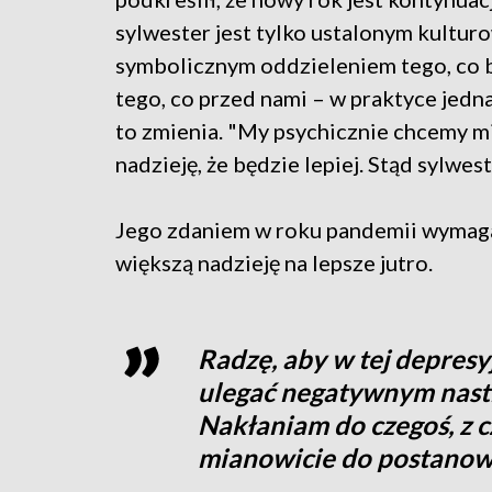
sylwester jest tylko ustalonym kultur
symbolicznym oddzieleniem tego, co b
tego, co przed nami – w praktyce jedn
to zmienia. "My psychicznie chcemy mie
nadzieję, że będzie lepiej. Stąd sylwe
Jego zdaniem w roku pandemii wymaga
większą nadzieję na lepsze jutro.
Radzę, aby w tej depresyj
ulegać negatywnym nastr
Nakłaniam do czegoś, z cz
mianowicie do postano