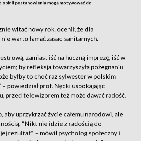
ego opinii postanowienia mogą motywować do
nie witać nowy rok, ocenił, że dla
ie warto łamać zasad sanitarnych.
strową, zamiast iść na huczną imprezę, iść w
życiem; by refleksja towarzyszyła pożegnaniu
że byłby to choć raz sylwester w polskim
” – powiedział prof. Nęcki uspokajając
u, przed telewizorem też może dawać radość.
to, aby uprzykrzać życie całemu narodowi, ale
nością. "Nikt nie idzie z radością do
 jej rezultat" – mówił psycholog społeczny i