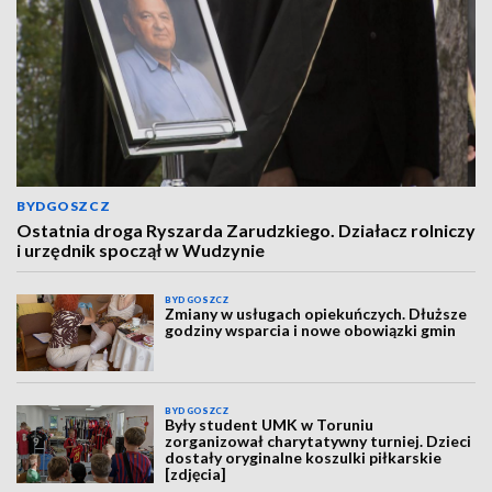
BYDGOSZCZ
Ostatnia droga Ryszarda Zarudzkiego. Działacz rolniczy
i urzędnik spoczął w Wudzynie
BYDGOSZCZ
Zmiany w usługach opiekuńczych. Dłuższe
godziny wsparcia i nowe obowiązki gmin
BYDGOSZCZ
Były student UMK w Toruniu
zorganizował charytatywny turniej. Dzieci
dostały oryginalne koszulki piłkarskie
[zdjęcia]