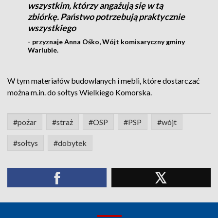
wszystkim, którzy angażują się w tą
zbiórkę. Państwo potrzebują praktycznie
wszystkiego
- przyznaje Anna Ośko, Wójt komisaryczny gminy
Warlubie.
W tym materiałów budowlanych i mebli, które dostarczać
można m.in. do sołtys Wielkiego Komorska.
#pożar
#straż
#OSP
#PSP
#wójt
#sołtys
#dobytek