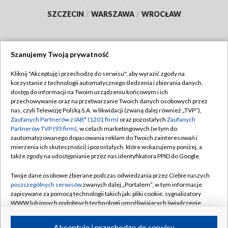
SZCZECIN
/
WARSZAWA
/
WROCŁAW
Szanujemy Twoją prywatność
Dołącz do nas:
Kliknij "Akceptuję i przechodzę do serwisu", aby wyrazić zgody na
korzystanie z technologii automatycznego śledzenia i zbierania danych,
TVP
dostęp do informacji na Twoim urządzeniu końcowym i ich
Abonament TVP
przechowywanie oraz na przetwarzanie Twoich danych osobowych przez
Regulamin TVP
nas, czyli Telewizję Polską S.A. w likwidacji (zwaną dalej również „TVP”),
Emisja w TVP
Polityka prywatności
Zaufanych Partnerów z IAB* (1201 firm)
oraz pozostałych
Zaufanych
Partnerów TVP (93 firm)
, w celach marketingowych (w tym do
Centrum informacji TVP
Moje zgody
zautomatyzowanego dopasowania reklam do Twoich zainteresowań i
mierzenia ich skuteczności) i pozostałych, które wskazujemy poniżej, a
Naziemna Telewizja Cyfrowa
Pomoc
także zgody na udostępnianie przez nas identyfikatora PPID do Google.
Sklep TVP
Biuro reklamy
Twoje dane osobowe zbierane podczas odwiedzania przez Ciebie naszych
Rada Programowa
Kontakt
poszczególnych serwisów
zwanych dalej „Portalem”, w tym informacje
zapisywane za pomocą technologii takich jak: pliki cookie, sygnalizatory
System NOS
WWW lub innych podobnych technologii umożliwiających świadczenie
dopasowanych i bezpiecznych usług, personalizację treści oraz reklam,
Informacje o nadawcy
Kanały
udostępnianie funkcji mediów społecznościowych oraz analizowanie
Akceptuję i przechodzę do serwisu