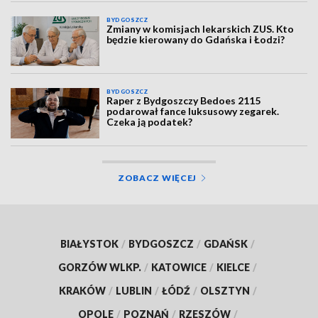
BYDGOSZCZ
Zmiany w komisjach lekarskich ZUS. Kto
będzie kierowany do Gdańska i Łodzi?
BYDGOSZCZ
Raper z Bydgoszczy Bedoes 2115
podarował fance luksusowy zegarek.
Czeka ją podatek?
ZOBACZ WIĘCEJ
BIAŁYSTOK
/
BYDGOSZCZ
/
GDAŃSK
/
GORZÓW WLKP.
/
KATOWICE
/
KIELCE
/
KRAKÓW
/
LUBLIN
/
ŁÓDŹ
/
OLSZTYN
/
OPOLE
/
POZNAŃ
/
RZESZÓW
/