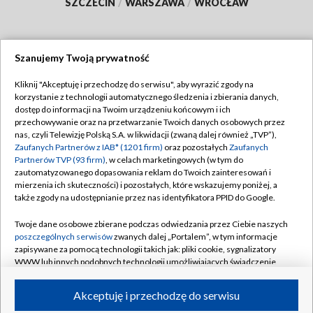
SZCZECIN
/
WARSZAWA
/
WROCŁAW
Szanujemy Twoją prywatność
Dołącz do nas:
Kliknij "Akceptuję i przechodzę do serwisu", aby wyrazić zgody na
korzystanie z technologii automatycznego śledzenia i zbierania danych,
TVP
dostęp do informacji na Twoim urządzeniu końcowym i ich
Abonament TVP
przechowywanie oraz na przetwarzanie Twoich danych osobowych przez
Regulamin TVP
nas, czyli Telewizję Polską S.A. w likwidacji (zwaną dalej również „TVP”),
Emisja w TVP
Polityka prywatności
Zaufanych Partnerów z IAB* (1201 firm)
oraz pozostałych
Zaufanych
Partnerów TVP (93 firm)
, w celach marketingowych (w tym do
Centrum informacji TVP
Moje zgody
zautomatyzowanego dopasowania reklam do Twoich zainteresowań i
mierzenia ich skuteczności) i pozostałych, które wskazujemy poniżej, a
Naziemna Telewizja Cyfrowa
Pomoc
także zgody na udostępnianie przez nas identyfikatora PPID do Google.
Sklep TVP
Biuro reklamy
Twoje dane osobowe zbierane podczas odwiedzania przez Ciebie naszych
Rada Programowa
Kontakt
poszczególnych serwisów
zwanych dalej „Portalem”, w tym informacje
zapisywane za pomocą technologii takich jak: pliki cookie, sygnalizatory
System NOS
WWW lub innych podobnych technologii umożliwiających świadczenie
dopasowanych i bezpiecznych usług, personalizację treści oraz reklam,
Informacje o nadawcy
Kanały
udostępnianie funkcji mediów społecznościowych oraz analizowanie
Akceptuję i przechodzę do serwisu
ruchu w Internecie.
Program dla prasy