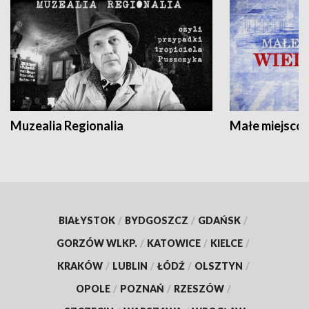
Muzealia Regionalia
Małe miejscow
BIAŁYSTOK
/
BYDGOSZCZ
/
GDAŃSK
/
GORZÓW WLKP.
/
KATOWICE
/
KIELCE
/
KRAKÓW
/
LUBLIN
/
ŁÓDŹ
/
OLSZTYN
/
OPOLE
/
POZNAŃ
/
RZESZÓW
/