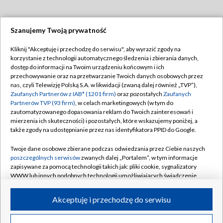
Szanujemy Twoją prywatność
Dołącz do nas:
Kliknij "Akceptuję i przechodzę do serwisu", aby wyrazić zgody na
korzystanie z technologii automatycznego śledzenia i zbierania danych,
TVP
dostęp do informacji na Twoim urządzeniu końcowym i ich
Abonament TVP
przechowywanie oraz na przetwarzanie Twoich danych osobowych przez
Regulamin TVP
nas, czyli Telewizję Polską S.A. w likwidacji (zwaną dalej również „TVP”),
Emisja w TVP
Polityka prywatności
Zaufanych Partnerów z IAB* (1201 firm)
oraz pozostałych
Zaufanych
Partnerów TVP (93 firm)
, w celach marketingowych (w tym do
Centrum informacji TVP
Moje zgody
zautomatyzowanego dopasowania reklam do Twoich zainteresowań i
mierzenia ich skuteczności) i pozostałych, które wskazujemy poniżej, a
Naziemna Telewizja Cyfrowa
Pomoc
także zgody na udostępnianie przez nas identyfikatora PPID do Google.
Sklep TVP
Biuro reklamy
Twoje dane osobowe zbierane podczas odwiedzania przez Ciebie naszych
Rada Programowa
Kontakt
poszczególnych serwisów
zwanych dalej „Portalem”, w tym informacje
zapisywane za pomocą technologii takich jak: pliki cookie, sygnalizatory
System NOS
WWW lub innych podobnych technologii umożliwiających świadczenie
dopasowanych i bezpiecznych usług, personalizację treści oraz reklam,
Informacje o nadawcy
Kanały
udostępnianie funkcji mediów społecznościowych oraz analizowanie
Akceptuję i przechodzę do serwisu
ruchu w Internecie.
Program dla prasy
©2026 Telewizja Polska S.A. w likwidacji
Biuro Reklamy
Twoje dane osobowe zbierane podczas odwiedzania przez Ciebie