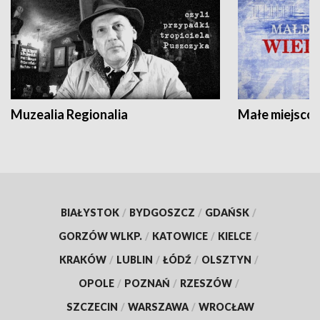
Muzealia Regionalia
Małe miejscow
BIAŁYSTOK
/
BYDGOSZCZ
/
GDAŃSK
/
GORZÓW WLKP.
/
KATOWICE
/
KIELCE
/
KRAKÓW
/
LUBLIN
/
ŁÓDŹ
/
OLSZTYN
/
OPOLE
/
POZNAŃ
/
RZESZÓW
/
SZCZECIN
/
WARSZAWA
/
WROCŁAW