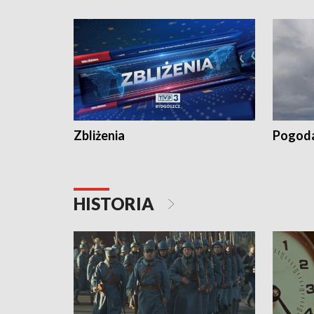
recept po spaleniu apteki w Bydgoszczy •
Kapuścis
Dalszy ciąg sąsiedzkiego sporu o
wywieszanie prania
Zbliżenia
Pogod
HISTORIA