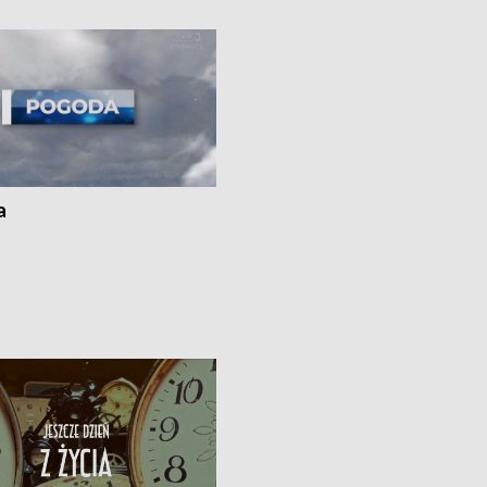
kach
a