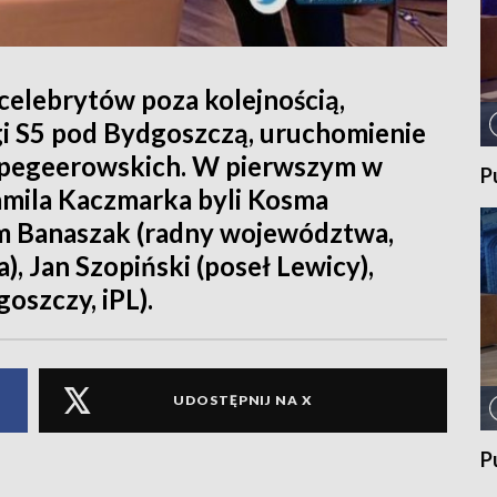
celebrytów poza kolejnością,
i S5 pod Bydgoszczą, uruchomienie
opegeerowskich. W pierwszym w
P
amila Kaczmarka byli Kosma
am Banaszak (radny województwa,
, Jan Szopiński (poseł Lewicy),
oszczy, iPL).
UDOSTĘPNIJ NA X
P