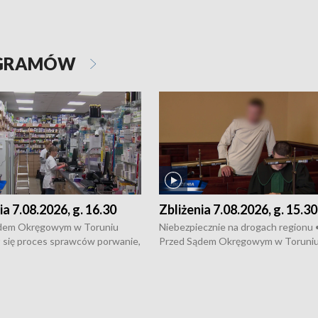
OGRAMÓW
ia 7.08.2026, g. 16.30
Zbliżenia 7.08.2026, g. 15.30
dem Okręgowym w Toruniu
Niebezpiecznie na drogach regionu 
 się proces sprawców porwanie,
Przed Sądem Okręgowym w Toruni
 tortur pod Grudziądzem • 3 mln
rozpoczął się proces sprawców por
 mogą wynosić straty po pożarze
pobicie i tortur pod Grudziądzem • 
Kossaka w Bydgoszczy •
o oszczędzanie wody • Ważne dla
cznie na drogach regionu •
rolników badania w Stacji Doświadcz
ąg sporu o pranie na bydgoskich
Oceny Odmian w Chrząstowie