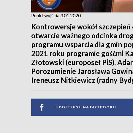
Punkt wyjścia 3.01.2020
Kontrowersje wokół szczepień 
otwarcie ważnego odcinka drog
programu wsparcia dla gmin p
2021 roku programie gośćmi K
Złotowski (europoseł PiS), Ad
Porozumienie Jarosława Gowina)
Ireneusz Nitkiewicz (radny Bydg
UDOSTĘPNIJ NA FACEBOOKU