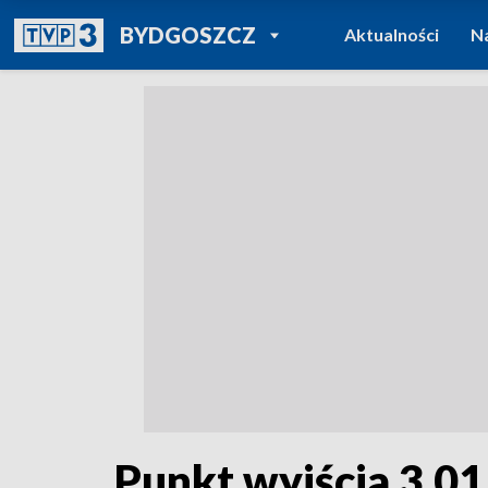
POWRÓT DO
BYDGOSZCZ
Aktualności
N
TVP REGIONY
Punkt wyjścia 3.0