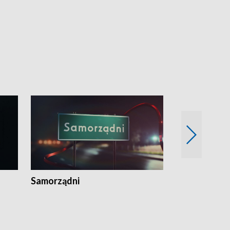
Samorządni
Wspólna sp