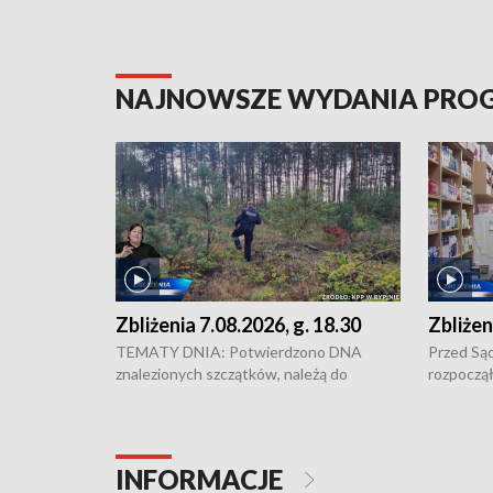
NAJNOWSZE WYDANIA PR
Zbliżenia 7.08.2026, g. 18.30
Zbliżen
TEMATY DNIA: Potwierdzono DNA
Przed Są
znalezionych szczątków, należą do
rozpoczął
zaginionej Jowity Zielińskiej • Tragiczny
pobicie i
finał prac serwisowych w studni w Solcu
zł - tyle
Kujawskim • Festiwal dziewięciu wzgórz
przy ul. 
w Chełmnie i Festiwal Wisły w kilku
Niebezpie
INFORMACJE
miastach regionu • Problem z realizacją
Dalszy ci