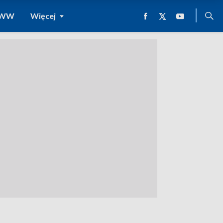
 WWW
Więcej