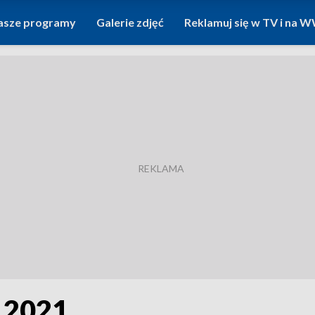
asze programy
Galerie zdjęć
Reklamuj się w TV i na
1.2021