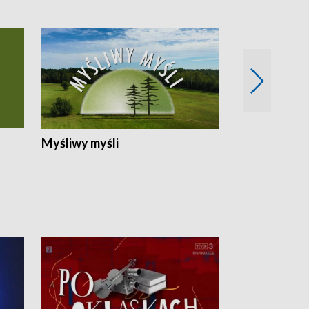
Myśliwy myśli
Spotkania z 