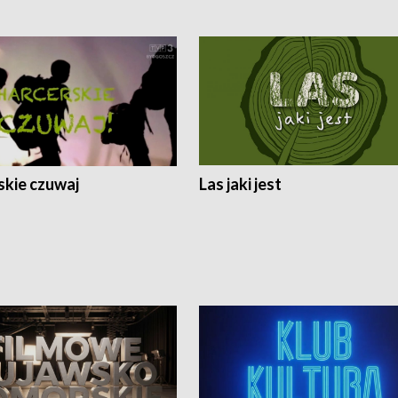
skie czuwaj
Las jaki jest