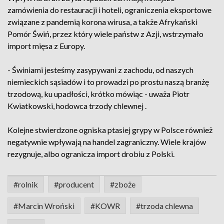
zamówienia do restauracji i hoteli, ograniczenia eksportowe
związane z pandemią korona wirusa, a także Afrykański
Pomór Świń, przez który wiele państw z Azji, wstrzymało
import mięsa z Europy.
- Świniami jesteśmy zasypywani z zachodu, od naszych
niemieckich sąsiadów i to prowadzi po prostu naszą branżę
trzodową, ku upadłości, krótko mówiąc - uważa Piotr
Kwiatkowski, hodowca trzody chlewnej .
Kolejne stwierdzone ogniska ptasiej grypy w Polsce również
negatywnie wpływają na handel zagraniczny. Wiele krajów
rezygnuje, albo ogranicza import drobiu z Polski.
#rolnik
#producent
#zboże
#Marcin Wroński
#KOWR
#trzoda chlewna