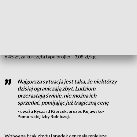
Na drugim biegunie znaleźli się hodowcy zwierząt. Tu już
dobrych nastrojów nie ma, zarówno w branży drobiarskiej
jak też trzody chlewnej. Zmiany wartości w skupach
niewielkie. A cena żywca wieprzowego znajduje się dużo
poniżej opłacalności produkcji. Rok wcześniej za kilogram
płacono ponad 6 zł. Teraz za świnię rzeźną - 3,91, za bydło -
6,45 zł, za kurczęta typu brojler - 3,08 zł/kg.
Najgorsza sytuacja jest taka, że niektórzy
dzisiaj ograniczają zbyt. Ludziom
przerastają świnie, nie można ich
sprzedać, pomijając już tragiczną cenę
- uważa Ryszard Kierzek, prezes Kujawsko-
Pomorskiej Izby Rolniczej.
Wpływ na brak zbytu i spadek cen mają mniejsze