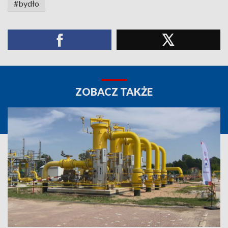
#bydło
ZOBACZ TAKŻE