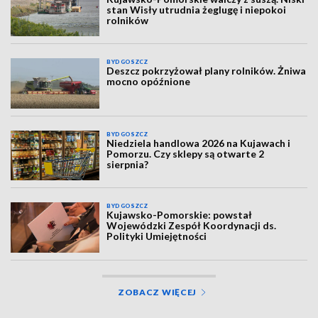
stan Wisły utrudnia żeglugę i niepokoi
rolników
BYDGOSZCZ
Deszcz pokrzyżował plany rolników. Żniwa
mocno opóźnione
BYDGOSZCZ
Niedziela handlowa 2026 na Kujawach i
Pomorzu. Czy sklepy są otwarte 2
sierpnia?
BYDGOSZCZ
Kujawsko-Pomorskie: powstał
Wojewódzki Zespół Koordynacji ds.
Polityki Umiejętności
ZOBACZ WIĘCEJ