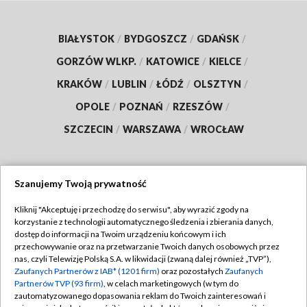
BIAŁYSTOK
/
BYDGOSZCZ
/
GDAŃSK
/
GORZÓW WLKP.
/
KATOWICE
/
KIELCE
/
KRAKÓW
/
LUBLIN
/
ŁÓDŹ
/
OLSZTYN
/
OPOLE
/
POZNAŃ
/
RZESZÓW
/
SZCZECIN
/
WARSZAWA
/
WROCŁAW
Szanujemy Twoją prywatność
Dołącz do nas:
Kliknij "Akceptuję i przechodzę do serwisu", aby wyrazić zgody na
korzystanie z technologii automatycznego śledzenia i zbierania danych,
TVP
dostęp do informacji na Twoim urządzeniu końcowym i ich
Abonament TVP
przechowywanie oraz na przetwarzanie Twoich danych osobowych przez
Regulamin TVP
nas, czyli Telewizję Polską S.A. w likwidacji (zwaną dalej również „TVP”),
Emisja w TVP
Polityka prywatności
Zaufanych Partnerów z IAB* (1201 firm)
oraz pozostałych
Zaufanych
Partnerów TVP (93 firm)
, w celach marketingowych (w tym do
Centrum informacji TVP
Moje zgody
zautomatyzowanego dopasowania reklam do Twoich zainteresowań i