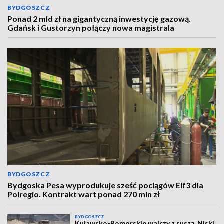
BYDGOSZCZ
Ponad 2 mld zł na gigantyczną inwestycję gazową.
Gdańsk i Gustorzyn połączy nowa magistrala
BYDGOSZCZ
Bydgoska Pesa wyprodukuje sześć pociągów Elf3 dla
Polregio. Kontrakt wart ponad 270 mln zł
BYDGOSZCZ
Kujawsko-Pomorskie walczy z suszą. Niski