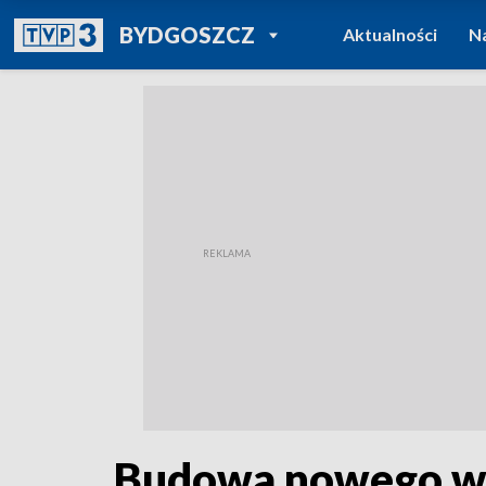
POWRÓT DO
BYDGOSZCZ
Aktualności
N
TVP REGIONY
Budowa nowego wi