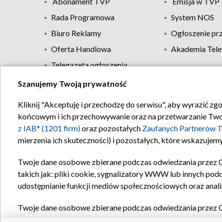
Abonament TVP
Emisja w TVP
Rada Programowa
System NOS
Biuro Reklamy
Ogłoszenie pr
Oferta Handlowa
Akademia Tele
Telegazeta ogłoszenia
Szanujemy Twoją prywatność
Regulamin TVP
Kliknij "Akceptuję i przechodzę do serwisu", aby wyrazić zg
końcowym i ich przechowywanie oraz na przetwarzanie Twoich
z IAB* (1201 firm)
oraz pozostałych
Zaufanych Partnerów T
mierzenia ich skuteczności) i pozostałych, które wskazujemy
Twoje dane osobowe zbierane podczas odwiedzania przez 
takich jak: pliki cookie, sygnalizatory WWW lub innych pod
udostępnianie funkcji mediów społecznościowych oraz anali
Twoje dane osobowe zbierane podczas odwiedzania przez 
plików cookie, informacje o Twoich wyszukiwaniach w serwi