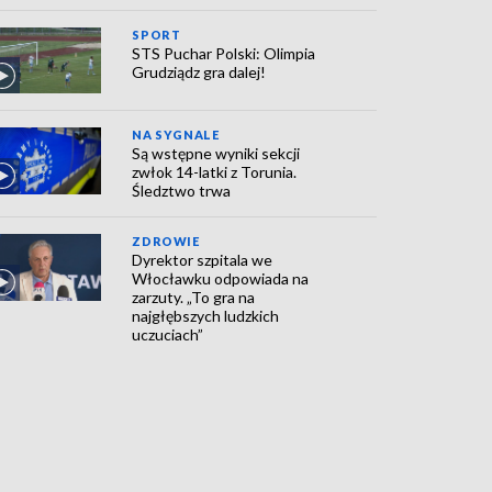
SPORT
STS Puchar Polski: Olimpia
Grudziądz gra dalej!
NA SYGNALE
Są wstępne wyniki sekcji
zwłok 14-latki z Torunia.
Śledztwo trwa
ZDROWIE
Dyrektor szpitala we
Włocławku odpowiada na
zarzuty. „To gra na
najgłębszych ludzkich
uczuciach”