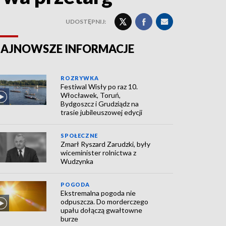
UDOSTĘPNIJ:
AJNOWSZE INFORMACJE
ROZRYWKA
Festiwal Wisły po raz 10.
Włocławek, Toruń,
Bydgoszcz i Grudziądz na
trasie jubileuszowej edycji
SPOŁECZNE
Zmarł Ryszard Zarudzki, były
wiceminister rolnictwa z
Wudzynka
POGODA
Ekstremalna pogoda nie
odpuszcza. Do morderczego
upału dołączą gwałtowne
burze