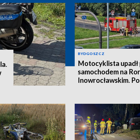
BYDGOSZCZ
Motocyklista upadł
la.
samochodem na Ron
w
Inowrocławskim. Poli
kierowcę