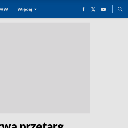
 WWW
Więcej
wa przetarg