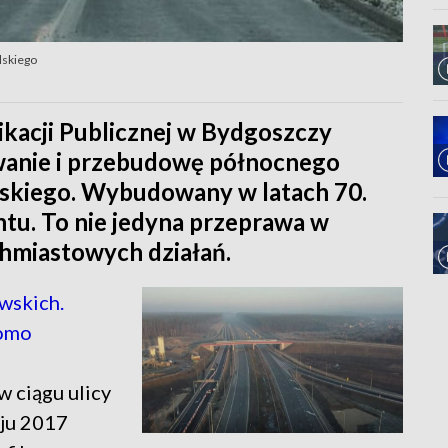
lskiego
ikacji Publicznej w Bydgoszczy
owanie i przebudowę północnego
lskiego. Wybudowany w latach 70.
u. To nie jedyna przeprawa w
chmiastowych działań.
skich.
domo
 ciągu ulicy
aju 2017