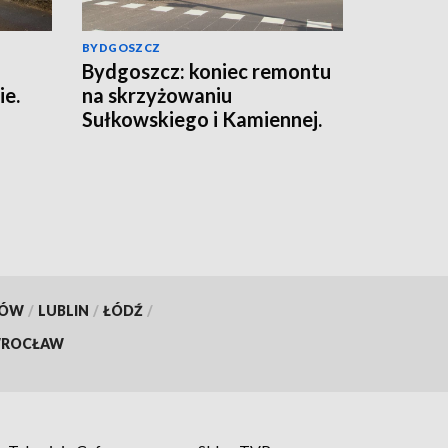
BYDGOSZCZ
Bydgoszcz: koniec remontu
ie.
na skrzyżowaniu
Sułkowskiego i Kamiennej.
Zniknęło tymczasowe rondo
KÓW
/
LUBLIN
/
ŁÓDŹ
/
ROCŁAW