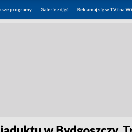
asze programy
Galerie zdjęć
Reklamuj się w TV i na
aduktu w Bydgoszczy. Tr