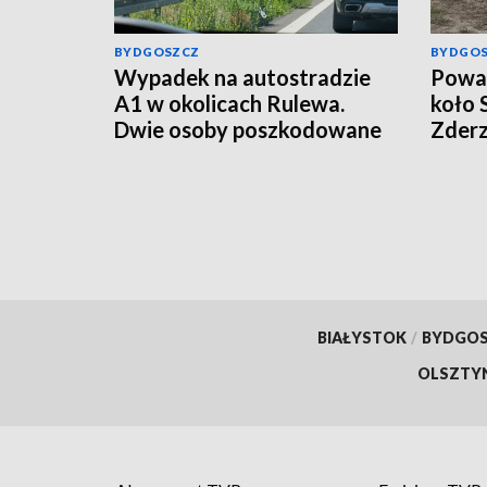
BYDGOSZCZ
BYDGO
Wypadek na autostradzie
Poważ
A1 w okolicach Rulewa.
koło 
Dwie osoby poszkodowane
Zderz
motoc
śmig
wynik
[aktu
BIAŁYSTOK
/
BYDGO
OLSZTY