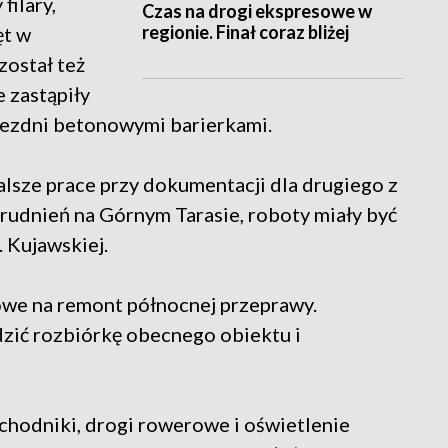
filary,
Czas na drogi ekspresowe w
regionie. Finał coraz bliżej
ęt w
został też
 zastąpiły
ezdni betonowymi barierkami.
lsze prace przy dokumentacji dla drugiego z
udnień na Górnym Tarasie, roboty miały być
 Kujawskiej.
we na remont północnej przeprawy.
ić rozbiórkę obecnego obiektu i
hodniki, drogi rowerowe i oświetlenie