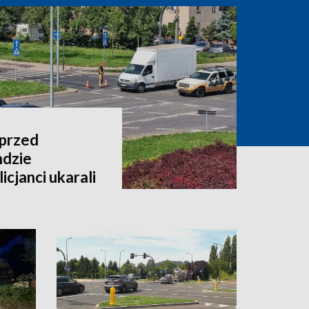
 przed
dzie
cjanci ukarali