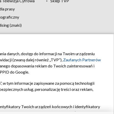
 Telewizja Cyfrowa
Sklep TVP
la prasy
tograficzny
sing (znaki)
klamy
Kontakt
rania danych, dostęp do informacji na Twoim urządzeniu
idacji (zwaną dalej również „TVP”),
Zaufanych Partnerów
anego dopasowania reklam do Twoich zainteresowań i
a PPID do Google.
”, w tym informacje zapisywane za pomocą technologii
zpiecznych usług, personalizację treści oraz reklam,
identyfikatory Twoich urządzeń końcowych i identyfikatory
P,
Zaufanych Partnerów z IAB
oraz pozostałych
Zaufanych