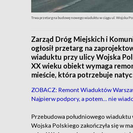
Trwa przetarg na budowę nowego wiaduktu w ciągu ul. Wojska Po
Zarząd Dróg Miejskich i Komun
ogłosił przetarg na zaprojekt
wiaduktu przy ulicy Wojska Po
XX wieku obiekt wymaga remont
mieście, która potrzebuje naty
ZOBACZ: Remont Wiaduktów Warszaw
Najpierw podpory, a potem… nie wia
Przebudowa południowego wiaduktu w
Wojska Polskiego zakończyła się w m