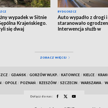
SZCZ
BYDGOSZCZ
ny wypadek w Sitnie
Auto wypadło z drogi i
Sępólna Krajeńskiego.
staranowało ogrodzen
yli się dwaj
Interwencja służb w
ykliści, w akcji
Gorczenicy
łowce LPR. Znamy
i badania trzeźwości
alizacja]
ZOBACZ WIĘCEJ
SZCZ
/
GDAŃSK
/
GORZÓW WLKP.
/
KATOWICE
/
KIELCE
/
KRA
N
/
OPOLE
/
POZNAŃ
/
RZESZÓW
/
SZCZECIN
/
WARSZAWA
/
W
Dołącz do nas: