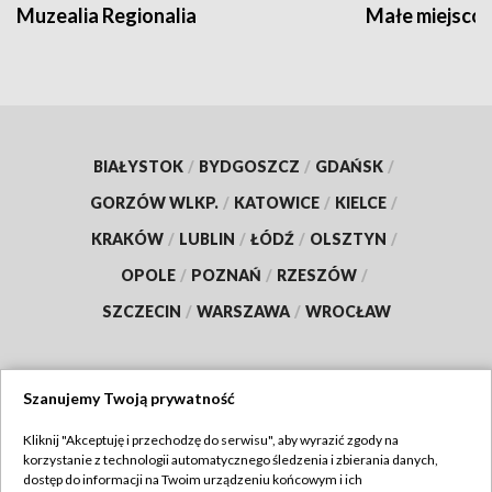
Muzealia Regionalia
Małe miejscow
BIAŁYSTOK
/
BYDGOSZCZ
/
GDAŃSK
/
GORZÓW WLKP.
/
KATOWICE
/
KIELCE
/
KRAKÓW
/
LUBLIN
/
ŁÓDŹ
/
OLSZTYN
/
OPOLE
/
POZNAŃ
/
RZESZÓW
/
SZCZECIN
/
WARSZAWA
/
WROCŁAW
Szanujemy Twoją prywatność
Dołącz do nas:
Kliknij "Akceptuję i przechodzę do serwisu", aby wyrazić zgody na
korzystanie z technologii automatycznego śledzenia i zbierania danych,
TVP
dostęp do informacji na Twoim urządzeniu końcowym i ich