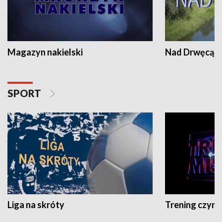
Magazyn nakielski
Nad Drwęcą
SPORT
Liga na skróty
Trening czyni 