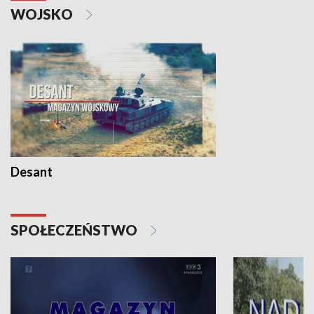
WOJSKO
Desant
SPOŁECZEŃSTWO