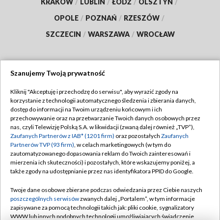
KRAKÓW
/
LUBLIN
/
ŁÓDŹ
/
OLSZTYN
/
OPOLE
/
POZNAŃ
/
RZESZÓW
/
SZCZECIN
/
WARSZAWA
/
WROCŁAW
Szanujemy Twoją prywatność
Dołącz do nas:
Kliknij "Akceptuję i przechodzę do serwisu", aby wyrazić zgody na
korzystanie z technologii automatycznego śledzenia i zbierania danych,
TVP
dostęp do informacji na Twoim urządzeniu końcowym i ich
Abonament TVP
przechowywanie oraz na przetwarzanie Twoich danych osobowych przez
Regulamin TVP
nas, czyli Telewizję Polską S.A. w likwidacji (zwaną dalej również „TVP”),
Emisja w TVP
Polityka prywatności
Zaufanych Partnerów z IAB* (1201 firm)
oraz pozostałych
Zaufanych
Partnerów TVP (93 firm)
, w celach marketingowych (w tym do
Centrum informacji TVP
Moje zgody
zautomatyzowanego dopasowania reklam do Twoich zainteresowań i
mierzenia ich skuteczności) i pozostałych, które wskazujemy poniżej, a
Naziemna Telewizja Cyfrowa
Pomoc
także zgody na udostępnianie przez nas identyfikatora PPID do Google.
Sklep TVP
Biuro reklamy
Twoje dane osobowe zbierane podczas odwiedzania przez Ciebie naszych
Rada Programowa
Kontakt
poszczególnych serwisów
zwanych dalej „Portalem”, w tym informacje
zapisywane za pomocą technologii takich jak: pliki cookie, sygnalizatory
System NOS
WWW lub innych podobnych technologii umożliwiających świadczenie