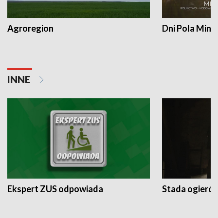
Agroregion
Dni Pola Min
INNE
Ekspert ZUS odpowiada
Stada ogieró