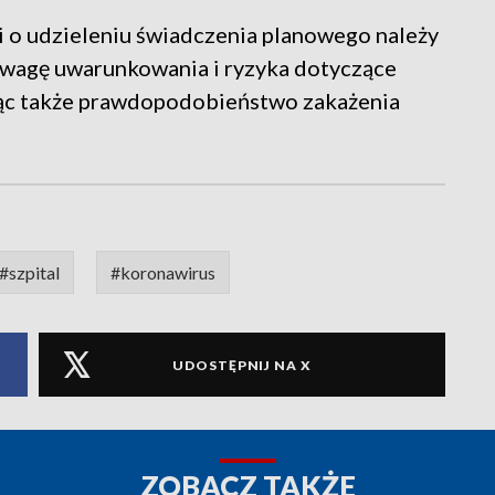
 o udzieleniu świadczenia planowego należy
uwagę uwarunkowania i ryzyka dotyczące
jąc także prawdopodobieństwo zakażenia
#szpital
#koronawirus
UDOSTĘPNIJ NA X
ZOBACZ TAKŻE