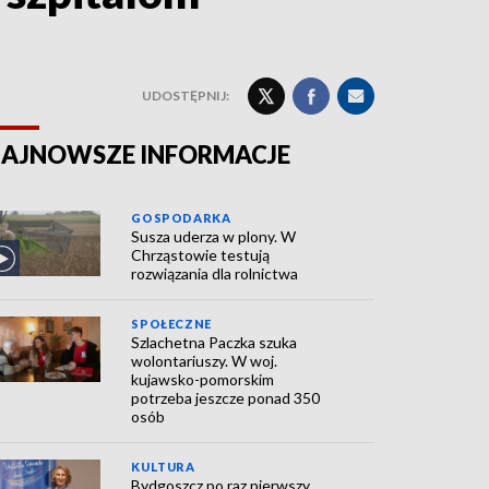
UDOSTĘPNIJ:
AJNOWSZE INFORMACJE
GOSPODARKA
Susza uderza w plony. W
Chrząstowie testują
rozwiązania dla rolnictwa
SPOŁECZNE
Szlachetna Paczka szuka
wolontariuszy. W woj.
kujawsko-pomorskim
potrzeba jeszcze ponad 350
osób
KULTURA
Bydgoszcz po raz pierwszy