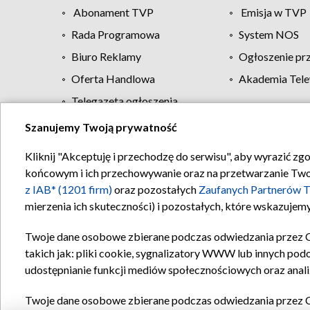
Abonament TVP
Emisja w TVP
Rada Programowa
System NOS
Biuro Reklamy
Ogłoszenie pr
Oferta Handlowa
Akademia Tele
Telegazeta ogłoszenia
Szanujemy Twoją prywatność
Regulamin TVP
Kliknij "Akceptuję i przechodzę do serwisu", aby wyrazić zg
końcowym i ich przechowywanie oraz na przetwarzanie Twoich
z IAB* (1201 firm)
oraz pozostałych
Zaufanych Partnerów T
mierzenia ich skuteczności) i pozostałych, które wskazujemy
Twoje dane osobowe zbierane podczas odwiedzania przez 
takich jak: pliki cookie, sygnalizatory WWW lub innych pod
udostępnianie funkcji mediów społecznościowych oraz anali
Twoje dane osobowe zbierane podczas odwiedzania przez 