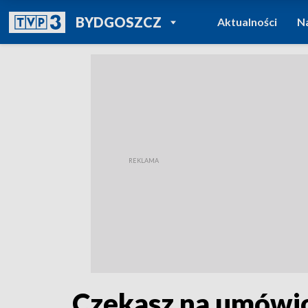
POWRÓT DO
BYDGOSZCZ
Aktualności
N
TVP REGIONY
Czekasz na umówio