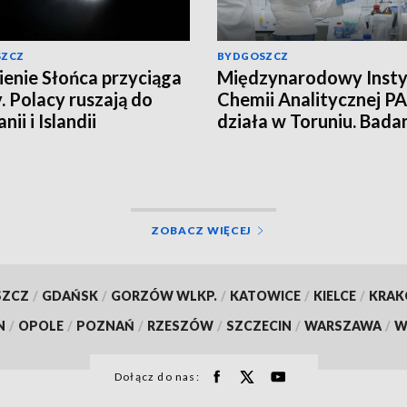
SZCZ
BYDGOSZCZ
enie Słońca przyciąga
Międzynarodowy Insty
. Polacy ruszają do
Chemii Analitycznej PA
nii i Islandii
działa w Toruniu. Bada
najwyższym poziomie
naukowym!
ZOBACZ WIĘCEJ
SZCZ
/
GDAŃSK
/
GORZÓW WLKP.
/
KATOWICE
/
KIELCE
/
KRA
N
/
OPOLE
/
POZNAŃ
/
RZESZÓW
/
SZCZECIN
/
WARSZAWA
/
W
Dołącz do nas: