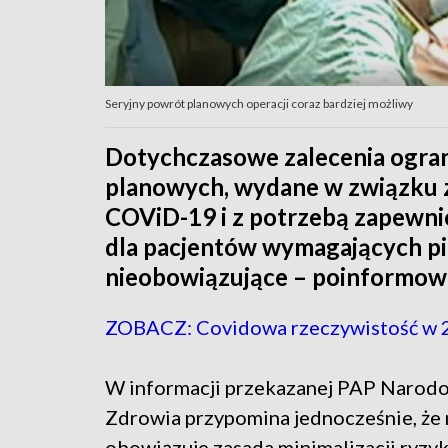
Seryjny powrót planowych operacji coraz bardziej możliwy
Dotychczasowe zalecenia ogran
planowych, wydane w związku z
COViD-19 i z potrzebą zapewni
dla pacjentów wymagających pil
nieobowiązujące – poinformow
ZOBACZ: Covidowa rzeczywistość w 
W informacji przekazanej PAP Narod
Zdrowia przypomina jednocześnie, że 
obowiązuje zasada minimalizacji ryzyk