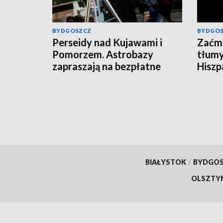
BYDGOSZCZ
BYDGO
Perseidy nad Kujawami i
Zaćmi
Pomorzem. Astrobazy
tłumy
zapraszają na bezpłatne
Hiszpa
obserwacje nocnego nieba
BIAŁYSTOK
/
BYDGO
OLSZTY