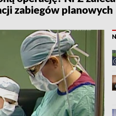
acji zabiegów planowych
N