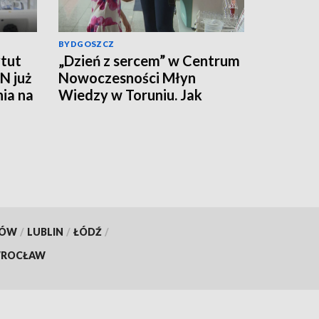
BYDGOSZCZ
tut
„Dzień z sercem” w Centrum
N już
Nowoczesności Młyn
nia na
Wiedzy w Toruniu. Jak
działa ten mięsień, ile krwi
pompuje w minutę?
KÓW
/
LUBLIN
/
ŁÓDŹ
/
ROCŁAW