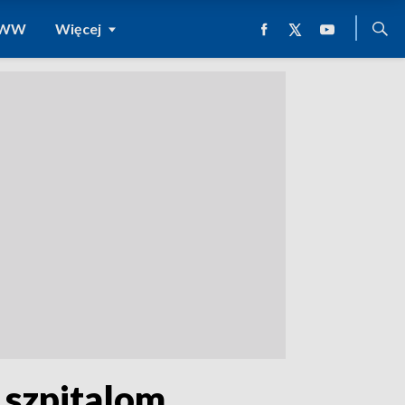
 WWW
Więcej
 szpitalom