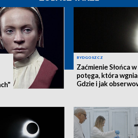
BYDGOSZCZ
Zaćmienie Słońca w 
potęga, która wgnia
:
Gdzie i jak obserwo
ach"
Pomorzu? [zdjęcia, a