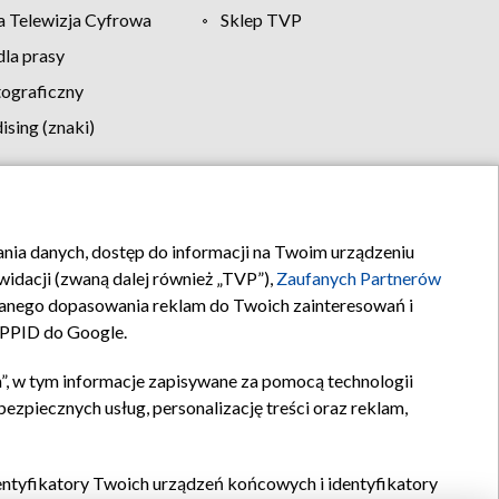
 Telewizja Cyfrowa
Sklep TVP
la prasy
tograficzny
sing (znaki)
klamy
Kontakt
rania danych, dostęp do informacji na Twoim urządzeniu
idacji (zwaną dalej również „TVP”),
Zaufanych Partnerów
anego dopasowania reklam do Twoich zainteresowań i
a PPID do Google.
”, w tym informacje zapisywane za pomocą technologii
zpiecznych usług, personalizację treści oraz reklam,
identyfikatory Twoich urządzeń końcowych i identyfikatory