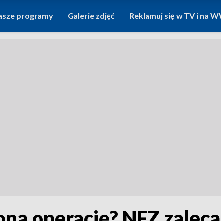
asze programy
Galerie zdjęć
Reklamuj się w TV i na
ną operację? NFZ zaleca