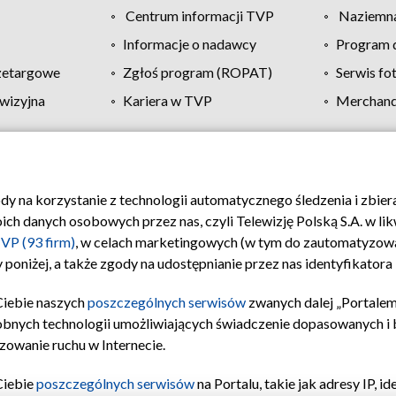
Centrum informacji TVP
Naziemna
Informacje o nadawcy
Program d
zetargowe
Zgłoś program (ROPAT)
Serwis fo
wizyjna
Kariera w TVP
Merchandi
Polityka prywatności
Moje zgody
Pomoc
Biuro re
ody na korzystanie z technologii automatycznego śledzenia i zbie
 danych osobowych przez nas, czyli Telewizję Polską S.A. w likw
VP (93 firm)
, w celach marketingowych (w tym do zautomatyzow
 poniżej, a także zgody na udostępnianie przez nas identyfikator
Ciebie naszych
poszczególnych serwisów
zwanych dalej „Portalem
obnych technologii umożliwiających świadczenie dopasowanych i be
zowanie ruchu w Internecie.
Ciebie
poszczególnych serwisów
na Portalu, takie jak adresy IP, 