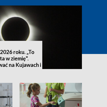
2026 roku. „To
ta w ziemię".
wać na Kujawach i
ktualizacja]