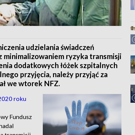
iczenia udzielania świadczeń
 minimalizowaniem ryzyka transmisji
enia dodatkowych łóżek szpitalnych
nego przyjęcia, należy przyjąć za
ał we wtorek NFZ.
2020 roku
owy Fundusz
nadal
a transmisji