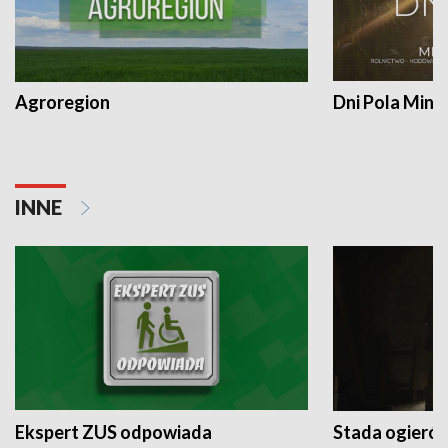
Agroregion
Dni Pola Min
INNE
Ekspert ZUS odpowiada
Stada ogieró