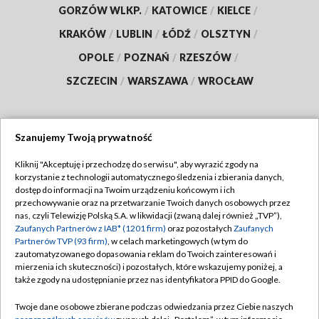
GORZÓW WLKP.
/
KATOWICE
/
KIELCE
/
KRAKÓW
/
LUBLIN
/
ŁÓDŹ
/
OLSZTYN
/
OPOLE
/
POZNAŃ
/
RZESZÓW
/
SZCZECIN
/
WARSZAWA
/
WROCŁAW
Szanujemy Twoją prywatność
Dołącz do nas:
Kliknij "Akceptuję i przechodzę do serwisu", aby wyrazić zgody na
korzystanie z technologii automatycznego śledzenia i zbierania danych,
TVP
dostęp do informacji na Twoim urządzeniu końcowym i ich
Abonament TVP
przechowywanie oraz na przetwarzanie Twoich danych osobowych przez
Regulamin TVP
nas, czyli Telewizję Polską S.A. w likwidacji (zwaną dalej również „TVP”),
Emisja w TVP
Polityka prywatności
Zaufanych Partnerów z IAB* (1201 firm)
oraz pozostałych
Zaufanych
Partnerów TVP (93 firm)
, w celach marketingowych (w tym do
Centrum informacji TVP
Moje zgody
zautomatyzowanego dopasowania reklam do Twoich zainteresowań i
mierzenia ich skuteczności) i pozostałych, które wskazujemy poniżej, a
Naziemna Telewizja Cyfrowa
Pomoc
także zgody na udostępnianie przez nas identyfikatora PPID do Google.
Sklep TVP
Biuro reklamy
Twoje dane osobowe zbierane podczas odwiedzania przez Ciebie naszych
Rada Programowa