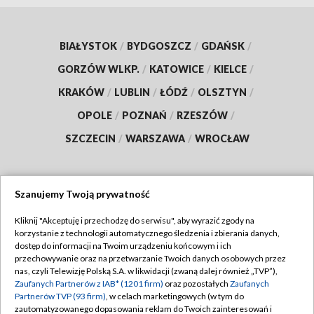
BIAŁYSTOK
/
BYDGOSZCZ
/
GDAŃSK
/
GORZÓW WLKP.
/
KATOWICE
/
KIELCE
/
KRAKÓW
/
LUBLIN
/
ŁÓDŹ
/
OLSZTYN
/
OPOLE
/
POZNAŃ
/
RZESZÓW
/
SZCZECIN
/
WARSZAWA
/
WROCŁAW
Szanujemy Twoją prywatność
Dołącz do nas:
Kliknij "Akceptuję i przechodzę do serwisu", aby wyrazić zgody na
korzystanie z technologii automatycznego śledzenia i zbierania danych,
TVP
dostęp do informacji na Twoim urządzeniu końcowym i ich
Abonament TVP
przechowywanie oraz na przetwarzanie Twoich danych osobowych przez
Regulamin TVP
nas, czyli Telewizję Polską S.A. w likwidacji (zwaną dalej również „TVP”),
Emisja w TVP
Polityka prywatności
Zaufanych Partnerów z IAB* (1201 firm)
oraz pozostałych
Zaufanych
Partnerów TVP (93 firm)
, w celach marketingowych (w tym do
Centrum informacji TVP
Moje zgody
zautomatyzowanego dopasowania reklam do Twoich zainteresowań i