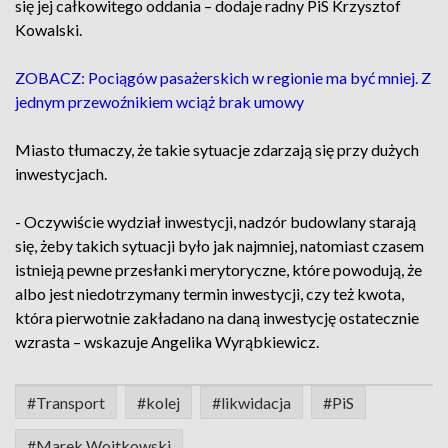
się jej całkowitego oddania – dodaje radny PiS Krzysztof
Kowalski.
ZOBACZ: Pociągów pasażerskich w regionie ma być mniej. Z
jednym przewoźnikiem wciąż brak umowy
Miasto tłumaczy, że takie sytuacje zdarzają się przy dużych
inwestycjach.
- Oczywiście wydział inwestycji, nadzór budowlany starają
się, żeby takich sytuacji było jak najmniej, natomiast czasem
istnieją pewne przesłanki merytoryczne, które powodują, że
albo jest niedotrzymany termin inwestycji, czy też kwota,
która pierwotnie zakładano na daną inwestycję ostatecznie
wzrasta – wskazuje Angelika Wyrąbkiewicz.
#Transport
#kolej
#likwidacja
#PiS
#Marek Wojtkowski