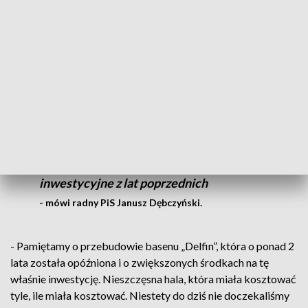
Samorządowcy i związkowcy z obawą przyglądają się
budżetowi miasta, szczególnie wydatkom na inwestycje,
które wynoszą 180 mln zł.
Jak spojrzymy na kwotę, to rzeczywiście
ona jest imponująca, ale jak wejdziemy i
zagłębimy się w szczegóły, to wiemy, że
połowa tej kwoty to wydatki i plany
inwestycyjne z lat poprzednich
- mówi radny PiS Janusz Dębczyński.
- Pamiętamy o przebudowie basenu „Delfin”, która o ponad 2
lata została opóźniona i o zwiększonych środkach na tę
właśnie inwestycję. Nieszczęsna hala, która miała kosztować
tyle, ile miała kosztować. Niestety do dziś nie doczekaliśmy