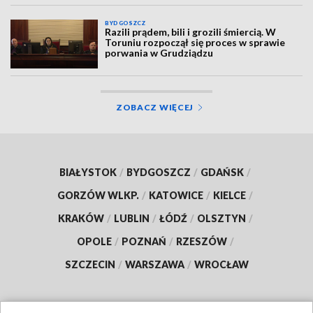
BYDGOSZCZ
Razili prądem, bili i grozili śmiercią. W
Toruniu rozpoczął się proces w sprawie
porwania w Grudziądzu
ZOBACZ WIĘCEJ
BIAŁYSTOK
/
BYDGOSZCZ
/
GDAŃSK
/
GORZÓW WLKP.
/
KATOWICE
/
KIELCE
/
KRAKÓW
/
LUBLIN
/
ŁÓDŹ
/
OLSZTYN
/
OPOLE
/
POZNAŃ
/
RZESZÓW
/
SZCZECIN
/
WARSZAWA
/
WROCŁAW