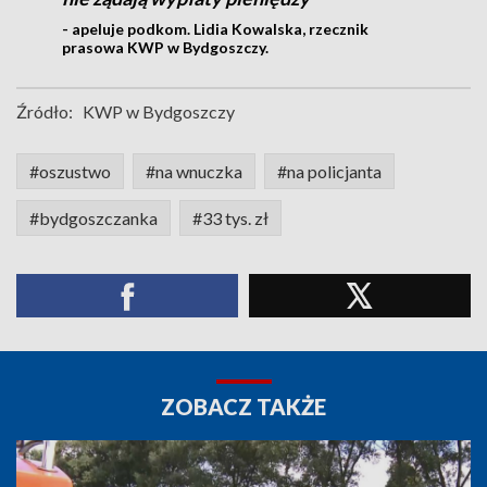
- apeluje podkom. Lidia Kowalska, rzecznik
prasowa KWP w Bydgoszczy.
Źródło:
KWP w Bydgoszczy
#oszustwo
#na wnuczka
#na policjanta
#bydgoszczanka
#33 tys. zł
ZOBACZ TAKŻE