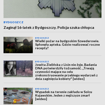
BYDGOSZCZ
Zaginął 16-latek z Bydgoszczy. Policja szuka chłopca
BYDGOSZCZ
Wielki pożar na bydgoskim Szwederowie.
Spłonęła apteka. Gdzie realizować roczne
recepty?
BYDGOSZCZ
Jowita Zielińska z Lisin nie żyje. Badania
DNA potwierdziły tożsamość. „Trwają
czynności mające na celu
zrekonstruowanie przebiegu wydarzeń z
dnia zaginięcia kobiety" [wideo]
BYDGOSZCZ
Wypadek na terenie zakładu w Solcu
Kujawskim. Jeden z mężczyzn zmarł
[wideo]