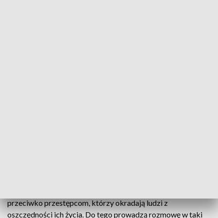
umówionym miejscu po wyjściu z placówki bankowej. Po
pewnym czasie zorientowała się, że została oszukana.
Policjanci przypominają, że nigdy nie zwracają się z prośbą o
przekazanie jakichkolwiek kwot pieniędzy. A tego rodzaju
sytuacje są dowodem na to, że mamy do czynienia z
oszustami. Ofiary bardzo często przekazują oszczędności
swojego życia, a nawet zaciągają kredyty.
Oszustwa „na wnuczka” i „na policjanta”, to oszustwa, w
których ofiarami są przeważnie osoby starsze. Metoda
działania przestępców w takich przypadkach za każdym
razem jest bardzo podobna. Najczęściej wyszukują osobę, jej
adres i numer telefonu w książce telefonicznej, po czym
nawiązują kontakt. Podają się za członka rodziny: wnuczka,
kolegę, przyjaciela, a ostatnio najczęściej policjanta. W tym
ostatnim przypadku informują najczęściej, że prowadzą akcję
przeciwko przestępcom, którzy okradają ludzi z
oszczędności ich życia. Do tego prowadzą rozmowę w taki