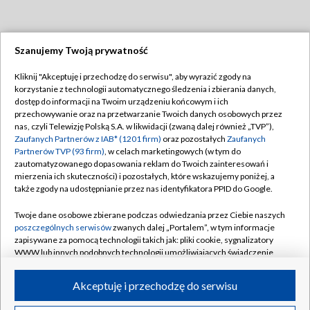
Szanujemy Twoją prywatność
Dołącz do nas:
Kliknij "Akceptuję i przechodzę do serwisu", aby wyrazić zgody na
korzystanie z technologii automatycznego śledzenia i zbierania danych,
TVP
dostęp do informacji na Twoim urządzeniu końcowym i ich
Abonament TVP
przechowywanie oraz na przetwarzanie Twoich danych osobowych przez
Regulamin TVP
nas, czyli Telewizję Polską S.A. w likwidacji (zwaną dalej również „TVP”),
Emisja w TVP
Polityka prywatności
Zaufanych Partnerów z IAB* (1201 firm)
oraz pozostałych
Zaufanych
Partnerów TVP (93 firm)
, w celach marketingowych (w tym do
Centrum informacji TVP
Moje zgody
zautomatyzowanego dopasowania reklam do Twoich zainteresowań i
mierzenia ich skuteczności) i pozostałych, które wskazujemy poniżej, a
Naziemna Telewizja Cyfrowa
Pomoc
także zgody na udostępnianie przez nas identyfikatora PPID do Google.
Sklep TVP
Biuro reklamy
Twoje dane osobowe zbierane podczas odwiedzania przez Ciebie naszych
Rada Programowa
Kontakt
poszczególnych serwisów
zwanych dalej „Portalem”, w tym informacje
zapisywane za pomocą technologii takich jak: pliki cookie, sygnalizatory
System NOS
WWW lub innych podobnych technologii umożliwiających świadczenie
dopasowanych i bezpiecznych usług, personalizację treści oraz reklam,
Informacje o nadawcy
Kanały
udostępnianie funkcji mediów społecznościowych oraz analizowanie
Akceptuję i przechodzę do serwisu
ruchu w Internecie.
Program dla prasy
©2026 Telewizja Polska S.A. w likwidacji