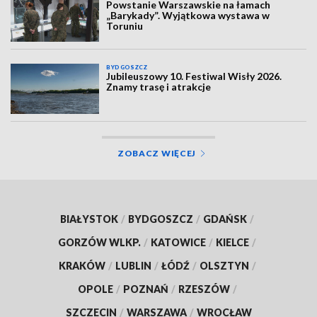
Powstanie Warszawskie na łamach
„Barykady”. Wyjątkowa wystawa w
Toruniu
BYDGOSZCZ
Jubileuszowy 10. Festiwal Wisły 2026.
Znamy trasę i atrakcje
ZOBACZ WIĘCEJ
BIAŁYSTOK
/
BYDGOSZCZ
/
GDAŃSK
/
GORZÓW WLKP.
/
KATOWICE
/
KIELCE
/
KRAKÓW
/
LUBLIN
/
ŁÓDŹ
/
OLSZTYN
/
OPOLE
/
POZNAŃ
/
RZESZÓW
/
SZCZECIN
/
WARSZAWA
/
WROCŁAW