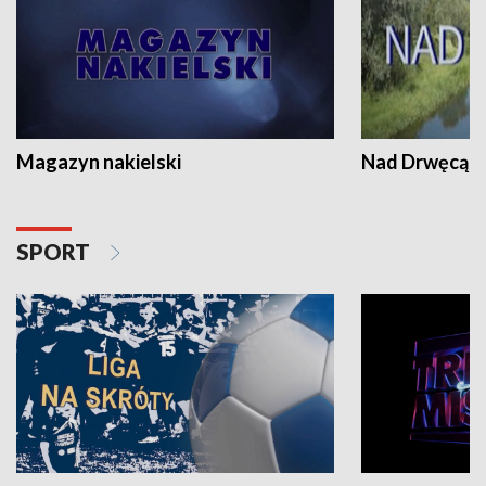
Magazyn nakielski
Nad Drwęcą
SPORT