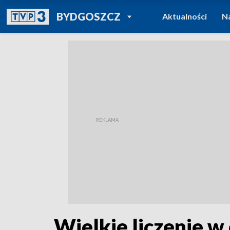
POWRÓT DO
BYDGOSZCZ
Aktualności
N
TVP REGIONY
Wielkie liczenie w 