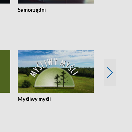
Samorządni
Wspólna sp
Myśliwy myśli
Spotkania z 