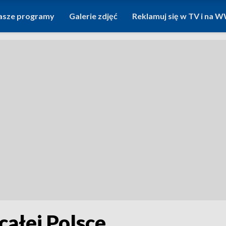
asze programy
Galerie zdjęć
Reklamuj się w TV i na
całej Polsce