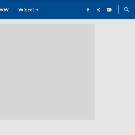
 WWW
Więcej