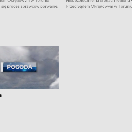
dem Okręgowym w Toruniu
Niebezpiecznie na drogach regionu 
 się proces sprawców porwanie,
Przed Sądem Okręgowym w Toruni
 tortur pod Grudziądzem • 3 mln
rozpoczął się proces sprawców por
 mogą wynosić straty po pożarze
pobicie i tortur pod Grudziądzem • 
Kossaka w Bydgoszczy •
o oszczędzanie wody • Ważne dla
cznie na drogach regionu •
rolników badania w Stacji Doświadcz
ąg sporu o pranie na bydgoskich
Oceny Odmian w Chrząstowie
kach
a