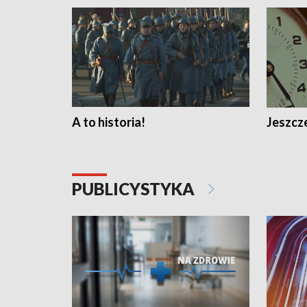
A to historia!
Jeszcze
PUBLICYSTYKA