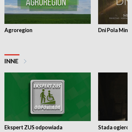
Agroregion
Dni Pola Min
INNE
Ekspert ZUS odpowiada
Stada ogieró