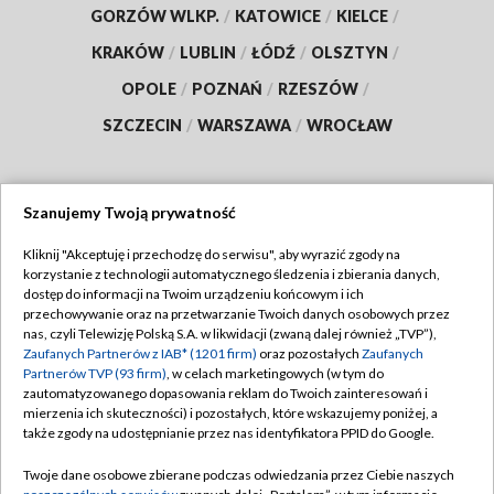
GORZÓW WLKP.
/
KATOWICE
/
KIELCE
/
KRAKÓW
/
LUBLIN
/
ŁÓDŹ
/
OLSZTYN
/
OPOLE
/
POZNAŃ
/
RZESZÓW
/
SZCZECIN
/
WARSZAWA
/
WROCŁAW
Szanujemy Twoją prywatność
Dołącz do nas:
Kliknij "Akceptuję i przechodzę do serwisu", aby wyrazić zgody na
korzystanie z technologii automatycznego śledzenia i zbierania danych,
TVP
dostęp do informacji na Twoim urządzeniu końcowym i ich
Abonament TVP
przechowywanie oraz na przetwarzanie Twoich danych osobowych przez
Regulamin TVP
nas, czyli Telewizję Polską S.A. w likwidacji (zwaną dalej również „TVP”),
Emisja w TVP
Polityka prywatności
Zaufanych Partnerów z IAB* (1201 firm)
oraz pozostałych
Zaufanych
Partnerów TVP (93 firm)
, w celach marketingowych (w tym do
Centrum informacji TVP
Moje zgody
zautomatyzowanego dopasowania reklam do Twoich zainteresowań i
mierzenia ich skuteczności) i pozostałych, które wskazujemy poniżej, a
Naziemna Telewizja Cyfrowa
Pomoc
także zgody na udostępnianie przez nas identyfikatora PPID do Google.
Sklep TVP
Biuro reklamy
Twoje dane osobowe zbierane podczas odwiedzania przez Ciebie naszych
Rada Programowa