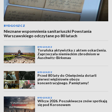
BYDGOSZCZ
Nieznane wspomnienia sanitariuszki Powstania
Warszawskiego odczytane po 80 latach
BYDGOSZCZ
Toruńska aktywistka z aktem oskarżenia.
Zaprzeczała niemieckim zbrodniom w
Auschwitz-Birkenau
BYDGOSZCZ
Przed 80 laty do Oświęcimia dotarli
pierwsi więźniowie obozu
koncentracyjnego. Pamiętamy!
BYDGOSZCZ
Wilcze 2026. Poszukiwacze znów spotkają
się pod Koronowem