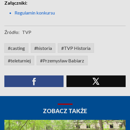
Załączniki:
Regulamin konkursu
Źródło:
TVP
#casting
#historia
#TVP Historia
#teleturniej
#Przemysław Babiarz
ZOBACZ TAKŻE