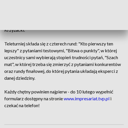
Piłsudzki. Życie i działalność, 4. Krzysztof Kamil Baczyński i
jego pokolenie, 5. Krzysztof Kolumb - odkrycie Ameryki, 6.
Upadek komunizmu w Europie, 7. Polscy olimpijczycy, 8.
Stosunki polsko-węgierskie na przestrzeni dziejów, 9. Zakon
Krzyżacki.
Teleturniej składa się z czterech rund: "Kto pierwszy ten
lepszy" z pytaniami testowymi, "Bitwa o punkty", w której
uczestnicy sami wybierają stopień trudności pytań, "Szach
mat", w której trzeba się zmierzyć z pytaniami konkurentów
oraz rundy finałowej, do której pytania układają eksperci z
danej dziedziny.
Każdy chętny powinien najpierw - do 10 lutego wypełnić
formularz dostępny na stronie
www.impresariat.tvp.pl
i
czekać na telefon!