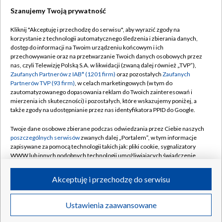
Szanujemy Twoją prywatność
Dołącz do nas:
Kliknij "Akceptuję i przechodzę do serwisu", aby wyrazić zgody na
korzystanie z technologii automatycznego śledzenia i zbierania danych,
TVP
dostęp do informacji na Twoim urządzeniu końcowym i ich
Abonament TVP
przechowywanie oraz na przetwarzanie Twoich danych osobowych przez
Regulamin TVP
nas, czyli Telewizję Polską S.A. w likwidacji (zwaną dalej również „TVP”),
Emisja w TVP
Polityka prywatności
Zaufanych Partnerów z IAB* (1201 firm)
oraz pozostałych
Zaufanych
Partnerów TVP (93 firm)
, w celach marketingowych (w tym do
Centrum informacji TVP
Moje zgody
zautomatyzowanego dopasowania reklam do Twoich zainteresowań i
mierzenia ich skuteczności) i pozostałych, które wskazujemy poniżej, a
Naziemna Telewizja Cyfrowa
Pomoc
także zgody na udostępnianie przez nas identyfikatora PPID do Google.
Sklep TVP
Biuro reklamy
Twoje dane osobowe zbierane podczas odwiedzania przez Ciebie naszych
Rada Programowa
Kontakt
poszczególnych serwisów
zwanych dalej „Portalem”, w tym informacje
zapisywane za pomocą technologii takich jak: pliki cookie, sygnalizatory
System NOS
WWW lub innych podobnych technologii umożliwiających świadczenie
dopasowanych i bezpiecznych usług, personalizację treści oraz reklam,
Informacje o nadawcy
Kanały
udostępnianie funkcji mediów społecznościowych oraz analizowanie
Akceptuję i przechodzę do serwisu
ruchu w Internecie.
Program dla prasy
©2026 Telewizja Polska S.A. w likwidacji
Biuro Reklamy
Twoje dane osobowe zbierane podczas odwiedzania przez Ciebie
Ustawienia zaawansowane
poszczególnych serwisów
na Portalu, takie jak adresy IP, identyfikatory
Ogłoszenie przetargowe
Twoich urządzeń końcowych i identyfikatory plików cookie, informacje o