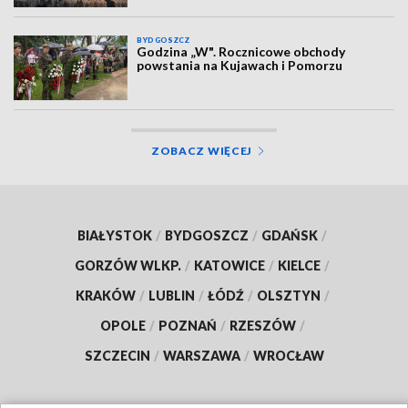
BYDGOSZCZ
Godzina „W". Rocznicowe obchody
powstania na Kujawach i Pomorzu
ZOBACZ WIĘCEJ
BIAŁYSTOK
/
BYDGOSZCZ
/
GDAŃSK
/
GORZÓW WLKP.
/
KATOWICE
/
KIELCE
/
KRAKÓW
/
LUBLIN
/
ŁÓDŹ
/
OLSZTYN
/
OPOLE
/
POZNAŃ
/
RZESZÓW
/
SZCZECIN
/
WARSZAWA
/
WROCŁAW