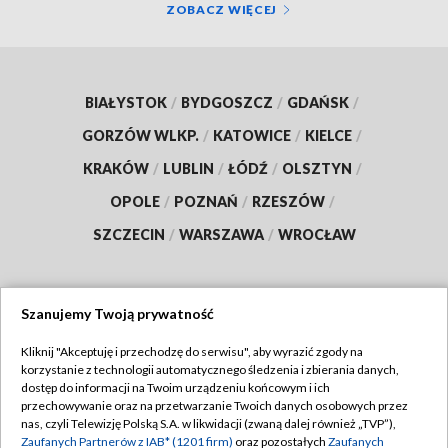
ZOBACZ WIĘCEJ
BIAŁYSTOK
/
BYDGOSZCZ
/
GDAŃSK
/
GORZÓW WLKP.
/
KATOWICE
/
KIELCE
/
KRAKÓW
/
LUBLIN
/
ŁÓDŹ
/
OLSZTYN
/
OPOLE
/
POZNAŃ
/
RZESZÓW
/
SZCZECIN
/
WARSZAWA
/
WROCŁAW
Szanujemy Twoją prywatność
Dołącz do nas:
Kliknij "Akceptuję i przechodzę do serwisu", aby wyrazić zgody na
korzystanie z technologii automatycznego śledzenia i zbierania danych,
TVP
dostęp do informacji na Twoim urządzeniu końcowym i ich
Abonament TVP
przechowywanie oraz na przetwarzanie Twoich danych osobowych przez
Regulamin TVP
nas, czyli Telewizję Polską S.A. w likwidacji (zwaną dalej również „TVP”),
Emisja w TVP
Polityka prywatności
Zaufanych Partnerów z IAB* (1201 firm)
oraz pozostałych
Zaufanych