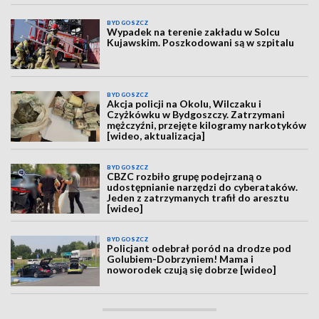
BYDGOSZCZ
Wypadek na terenie zakładu w Solcu
Kujawskim. Poszkodowani są w szpitalu
BYDGOSZCZ
Akcja policji na Okolu, Wilczaku i
Czyżkówku w Bydgoszczy. Zatrzymani
mężczyźni, przejęte kilogramy narkotyków
[wideo, aktualizacja]
BYDGOSZCZ
CBZC rozbiło grupę podejrzaną o
udostępnianie narzędzi do cyberataków.
Jeden z zatrzymanych trafił do aresztu
[wideo]
BYDGOSZCZ
Policjant odebrał poród na drodze pod
Golubiem-Dobrzyniem! Mama i
noworodek czują się dobrze [wideo]