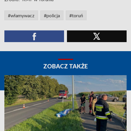
#włamywacz
#policja
#toruń
ZOBACZ TAKŻE